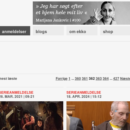
anmeldelser
blogs
om ekko
shop
mest læste
Forrige
1
...
360
361
362
363
364
...
427
Næst
SERIEANMELDELSE
SERIEANMELDELSE
26. MAR. 2021 | 09:21
18. APR. 2024 | 15:12