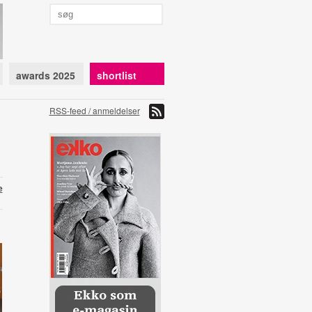
awards 2025
shortlist
RSS-feed / anmeldelser
e