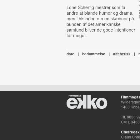
Lone Scherfig mestrer som få
andre at blande humor og drama,
men i historien om en skæbner på
bunden af det amerikanske
samfund bliver de gode intentioner
for meget.
dato
|
bedømmelse
|
alfabetisk
|
Filmmagas
Wildersgade
1408 Købe
Tlf. 8838 9
CVR. 3468
Chefredak
Claus Chri