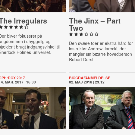
The Ir­reg­u­lars
The Jinx – Part
Two
Der bliver fokuseret på
ungdommen i uhyggelig og
Den svære toer er ekstra hård for
sjældent brugt indgangsvinkel til
instruktør Andrew Jarecki, der
Sherlock Holmes-universet.
mangler sin bizarre hovedperson
Robert Durst.
CPH:DOX 2017
BIOGRAFANMELDELSE
14. MAR. 2017 | 16:30
02. MAJ 2018 | 23:12