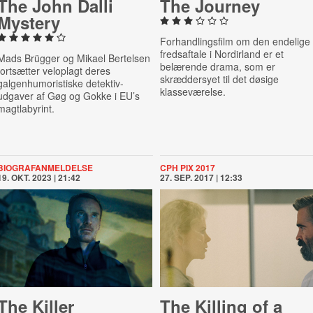
The John Dalli
The Journey
Mystery
Forhandlingsfilm om den endelige
fredsaftale i Nordirland er et
Mads Brügger og Mikael Bertelsen
belærende drama, som er
fortsætter veloplagt deres
skræddersyet til det døsige
galgenhumoristiske detektiv-
klasseværelse.
udgaver af Gøg og Gokke i EU’s
magtlabyrint.
BIOGRAFANMELDELSE
CPH PIX 2017
19. OKT. 2023 | 21:42
27. SEP. 2017 | 12:33
The Killer
The Killing of a