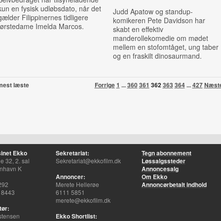
kun en fysisk udløbsdato, når det
Judd Apatow og standup-
gælder Filippinernes tidligere
komikeren Pete Davidson har
førstedame Imelda Marcos.
skabt en effektiv
manderolle
komedie om mødet
mellem en
stofomtåget, ung taber
og en fraskilt dinosaurmand
.
mest læste
Forrige
1
...
360
361
362
363
364
...
427
Næst
inet Ekko
Sekretariat:
Tegn abonnement
 32, 2. sal
Sekretariat@ekkofilm.dk
Løssalgssteder
nhavn K
Annoncesalg
Annoncer:
Om Ekko
292
Merete Hellerøe
Annoncørbetalt indhold
 8443
6111 5851
merete@ekkofilm.dk
tør:
stensen
Ekko Shortlist: