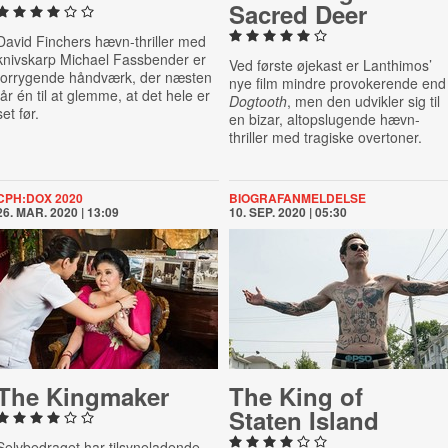
Sacred Deer
David Finchers hævn-thriller med
knivskarp Michael Fassbender er
Ved første øjekast er
Lanthimos’
forrygende håndværk, der næsten
nye film mindre provokerende end
får én til at glemme, at det hele er
Dogtooth
, men den udvikler sig til
set før.
en bizar, altopslugende hævn-
thriller med tragiske overtoner.
CPH:DOX 2020
BIOGRAFANMELDELSE
26. MAR. 2020 | 13:09
10. SEP. 2020 | 05:30
The Kingmaker
The King of
Staten Island
Selvbedraget har tilsyneladende