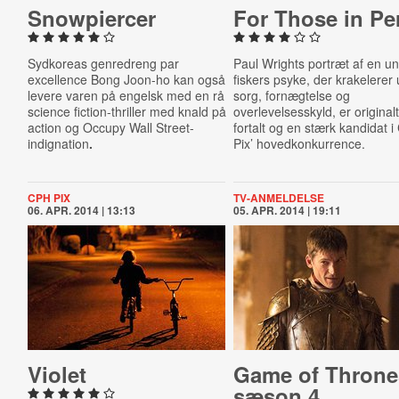
Snowpi­er­cer
For Those in Per
Sydkoreas genredreng par
Paul Wrights portræt af en u
excellence Bong Joon-ho kan også
fiskers psyke, der krakelerer
levere varen på engelsk med en rå
sorg, fornægtelse og
science fiction-thriller med knald på
overlevelsesskyld, er original
action og Occupy Wall Street-
fortalt og en stærk kandidat i
indignation
.
Pix’ hovedkonkurrence.
CPH PIX
TV-ANMELDELSE
06. APR. 2014 | 13:13
05. APR. 2014 | 19:11
Violet
Game of Throne
sæson 4