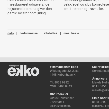
nyrestaureret udgave af det
velskrevet og sjov komediese
højspændte drama giver den
om it-nørder og -røvhuller.
gamle mester oprejsning.
dato
|
bedømmelse
|
alfabetisk
|
mest læste
Filmmagasinet Ekko
Sekretariat:
Wildersgade 32, 2. sal
Sekretariat@
1408 København K
Annoncer:
Tlf. 8838 9292
Merete Hell
CVR. 3468 8443
6111 5851
merete@ekko
Chefredaktør:
Claus Christensen
Ekko Shortli
2729 0011
8838 9292
cc@ekkofilm.dk
cc@ekkofilm