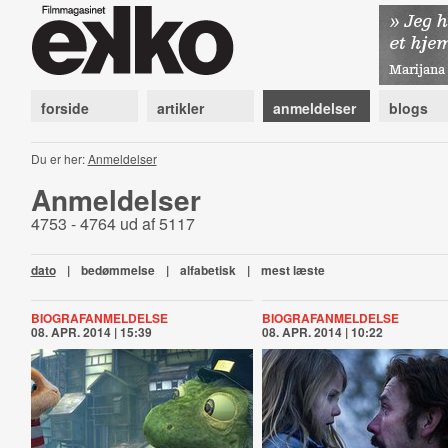
forside
artikler
anmeldelser
blogs
Du er her:
Anmeldelser
Anmeldelser
4753 - 4764 ud af 5117
dato
|
bedømmelse
|
alfabetisk
|
mest læste
BIOGRAFANMELDELSE
BIOGRAFANMELDELSE
08. APR. 2014 | 15:39
08. APR. 2014 | 10:22