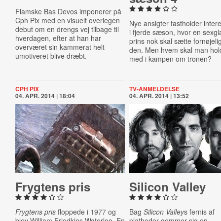
Flamske Bas Devos imponerer på
Cph Pix med en visuelt overlegen
Nye ansigter fastholder inter
debut om en drengs vej tilbage til
i fjerde sæson, hvor en sexgl
hverdagen, efter at han har
prins nok skal sætte fornøjelig
overværet sin kammerat helt
den. Men hvem skal man hol
umotiveret blive dræbt.
med i kampen om tronen?
CPH PIX
TV-ANMELDELSE
04. APR. 2014 | 18:04
04. APR. 2014 | 13:52
Frygtens pris
Silicon Valley
Frygtens pris
floppede i 1977 og
Bag
Silicon Valley
s fernis af
blev William Friedkins Waterloo. En
platheder gemmer sig en