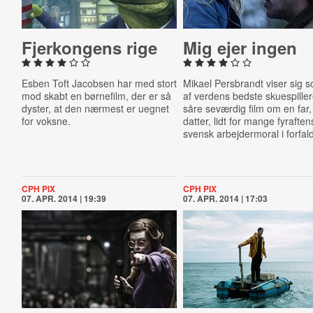
Fjer­kon­gens rige
Mig ejer ingen
Esben Toft Jacobsen har med stort
Mikael Persbrandt viser sig 
mod skabt en børnefilm, der er så
af verdens bedste skuespiller
dyster, at den nærmest er uegnet
såre seværdig film om en far
for voksne.
datter, lidt for mange fyraften
svensk arbejdermoral i forfal
CPH PIX
CPH PIX
07. APR. 2014 | 19:39
07. APR. 2014 | 17:03