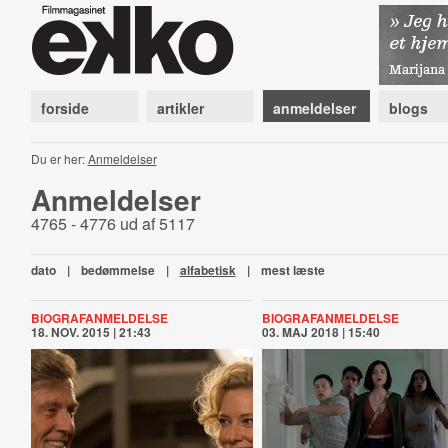
forside
artikler
anmeldelser
blogs
Du er her:
Anmeldelser
Anmeldelser
4765 - 4776 ud af 5117
dato
|
bedømmelse
|
alfabetisk
|
mest læste
BIOGRAFANMELDELSE
BIOGRAFANMELDELSE
18. NOV. 2015 | 21:43
03. MAJ 2018 | 15:40