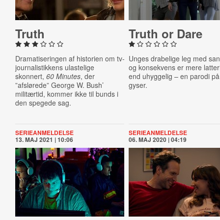
Truth
Truth or Dare
Dramatiseringen af historien om tv-
Unges drabelige leg med sa
journalistikkens ulastelige
og konsekvens er mere latter
skonnert,
60 Minutes
, der
end uhyggelig – en parodi på
”afslørede” George W. Bush’
gyser.
militærtid, kommer ikke til bunds i
den spegede sag.
SERIEANMELDELSE
SERIEANMELDELSE
13. MAJ 2021 | 10:06
06. MAJ 2020 | 04:19