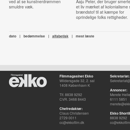
ved at se kunstnerdrømmen
Aaju Peter, der bruger smerte
smuldre væk.
et liv mærket af kolonialisme
brændstof til at kæmpe for
oprindelige folks rettigheder.
dato
|
bedømmelse
|
alfabetisk
|
mest læste
Filmmagasinet Ekko
Sekretariat:
Wildersgade 32, 2. sal
Sekretariat@
1408 København K
Annoncer:
Tlf. 8838 9292
Merete Hell
CVR. 3468 8443
6111 5851
merete@ekko
Chefredaktør:
Claus Christensen
Ekko Shortli
2729 0011
8838 9292
cc@ekkofilm.dk
cc@ekkofilm