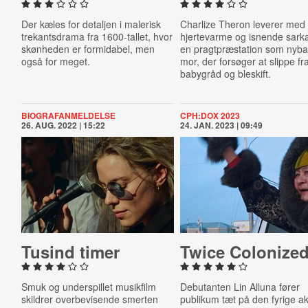
Der kæles for detaljen i malerisk
Charlize Theron leverer med
trekantsdrama fra 1600-tallet, hvor
hjertevarme og isnende sar
skønheden er formidabel, men
en pragtpræstation som nyba
også for meget.
mor, der forsøger at slippe fr
babygråd og bleskift.
BIOGRAFANMELDELSE
CPH:DOX 2023
26. AUG. 2022 | 15:22
24. JAN. 2023 | 09:49
Tusind timer
Twice Colonize
Smuk og underspillet musikfilm
Debutanten Lin Alluna fører
skildrer overbevisende smerten
publikum tæt på den fyrige akt