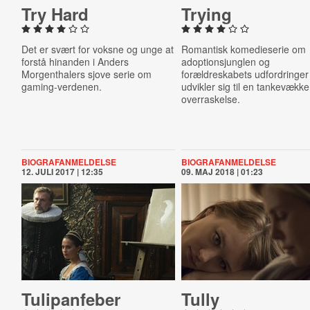
Try Hard
Trying
Det er svært for voksne og unge at
Romantisk komedieserie om
forstå hinanden i Anders
adoptionsjunglen og
Morgenthalers sjove serie om
forældreskabets udfordringer
gaming-verdenen.
udvikler sig til en tankevækk
overraskelse.
BIOGRAFANMELDELSE
BIOGRAFANMELDELSE
12. JULI 2017 | 12:35
09. MAJ 2018 | 01:23
Tuli­pan­fe­ber
Tully