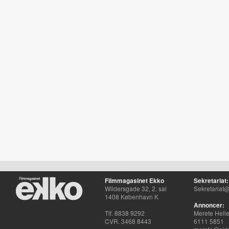
Filmmagasinet Ekko
Sekretariat:
Wildersgade 32, 2. sal
Sekretariat@
1408 København K
Annoncer:
Tlf. 8838 9292
Merete Hell
CVR. 3468 8443
6111 5851