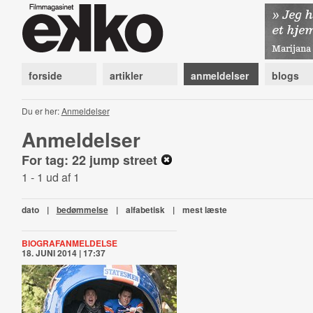
forside
artikler
anmeldelser
blogs
Du er her:
Anmeldelser
Anmeldelser
For tag: 22 jump street
1 - 1 ud af 1
dato
|
bedømmelse
|
alfabetisk
|
mest læste
BIOGRAFANMELDELSE
18. JUNI 2014 | 17:37