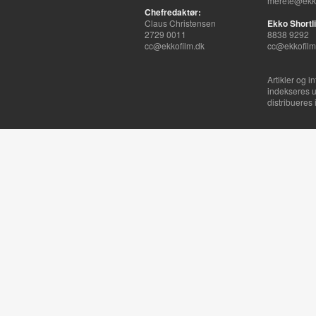
merete@ekko
Chefredaktør:
Claus Christensen
Ekko Shortli
2729 0011
8838 9292
cc@ekkofilm.dk
cc@ekkofilm
Artikler og i
indekseres u
distribueres