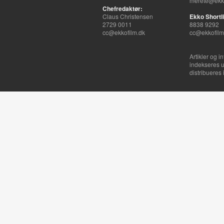
merete@ekko
Chefredaktør:
Claus Christensen
Ekko Shortli
2729 0011
8838 9292
cc@ekkofilm.dk
cc@ekkofilm
Artikler og i
indekseres u
distribueres