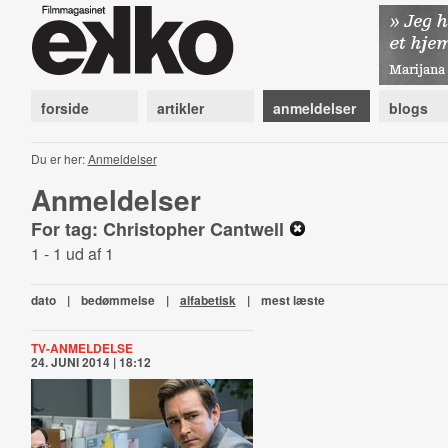
forside
artikler
anmeldelser
blogs
Du er her:
Anmeldelser
Anmeldelser
For tag: Christopher Cantwell
1 - 1 ud af 1
dato
|
bedømmelse
|
alfabetisk
|
mest læste
TV-ANMELDELSE
24. JUNI 2014 | 18:12