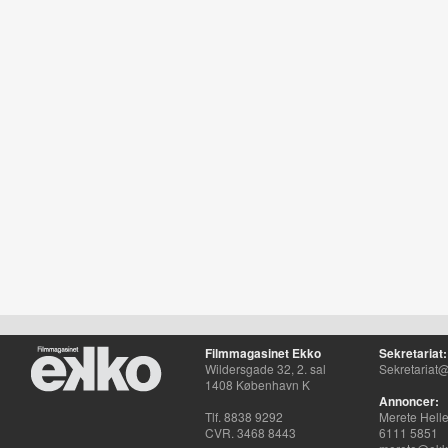
Filmmagasinet Ekko
Sekretariat:
Wildersgade 32, 2. sal
Sekretariat@
1408 København K
Annoncer:
Tlf. 8838 9292
Merete Hell
CVR. 3468 8443
6111 5851