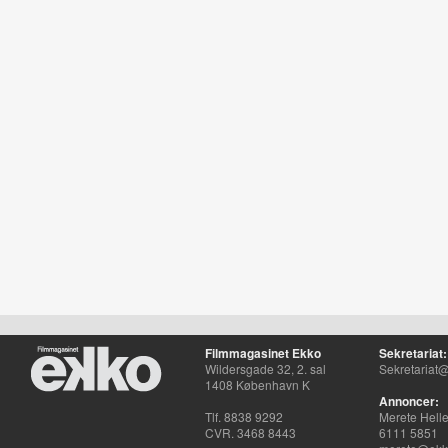
Filmmagasinet Ekko
Sekretariat:
Wildersgade 32, 2. sal
Sekretariat@
1408 København K
Annoncer:
Tlf. 8838 9292
Merete Hell
CVR. 3468 8443
6111 5851