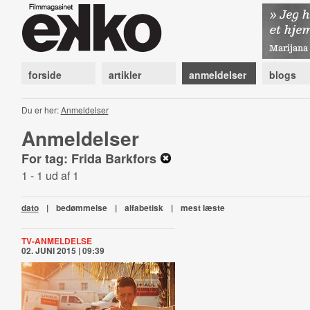
forside
artikler
anmeldelser
blogs
Du er her:
Anmeldelser
Anmeldelser
For tag: Frida Barkfors
1 - 1 ud af 1
dato
|
bedømmelse
|
alfabetisk
|
mest læste
TV-ANMELDELSE
02. JUNI 2015 | 09:39