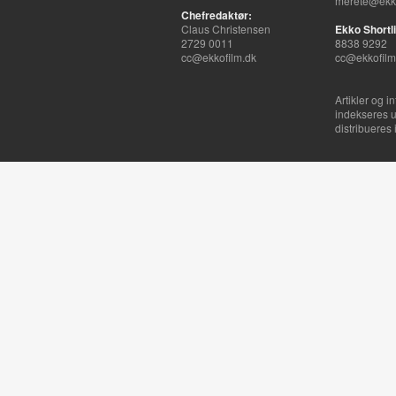
merete@ekko
Chefredaktør:
Claus Christensen
Ekko Shortli
2729 0011
8838 9292
cc@ekkofilm.dk
cc@ekkofilm
Artikler og i
indekseres u
distribueres