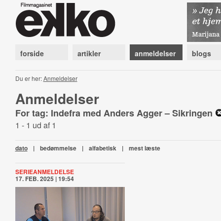
forside
artikler
anmeldelser
blogs
Du er her:
Anmeldelser
Anmeldelser
For tag: Indefra med Anders Agger – Sikringen
1 - 1 ud af 1
dato
|
bedømmelse
|
alfabetisk
|
mest læste
SERIEANMELDELSE
17. FEB. 2025 | 19:54