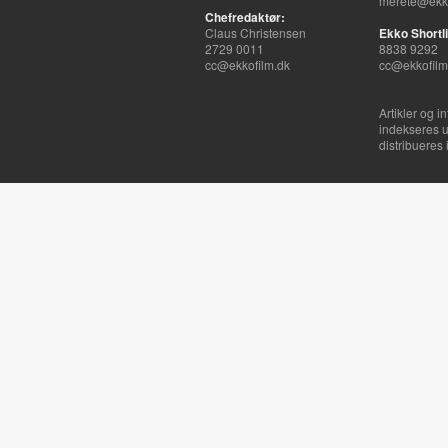
merete@ekko
Chefredaktør:
Claus Christensen
Ekko Shortli
2729 0011
8838 9292
cc@ekkofilm.dk
cc@ekkofilm
Artikler og i
indekseres u
distribueres