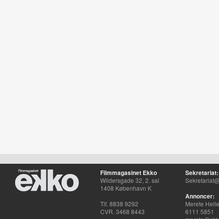
Filmmagasinet Ekko
Sekretariat:
Wildersgade 32, 2. sal
Sekretariat@
1408 København K
Annoncer:
Tlf. 8838 9292
Merete Hell
CVR. 3468 8443
6111 5851