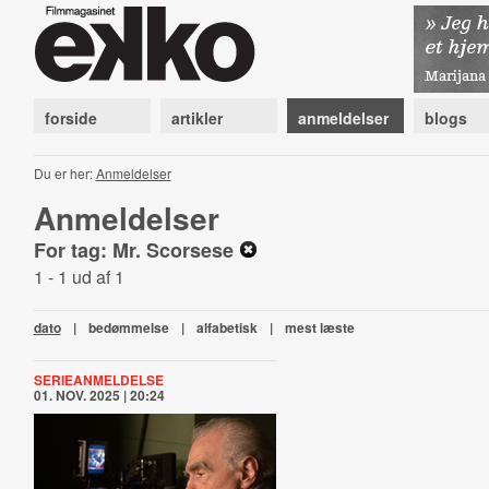
forside
artikler
anmeldelser
blogs
Du er her:
Anmeldelser
Anmeldelser
For tag: Mr. Scorsese
1 - 1 ud af 1
dato
|
bedømmelse
|
alfabetisk
|
mest læste
SERIEANMELDELSE
01. NOV. 2025 | 20:24