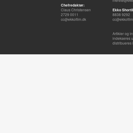
merete@ekko
Chefredaktør:
Claus Christensen
Ekko Shortli
2729 0011
8838 9292
cc@ekkofilm.dk
cc@ekkofilm
Artikler og i
indekseres u
distribueres