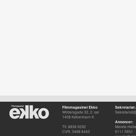
Filmmagasinet Ekko
Sekretariat:
Wildersgade 32, 2. sal
Sekretariat@
1408 København K
Annoncer:
Tlf. 8838 9292
Merete Hell
CVR. 3468 8443
6111 5851