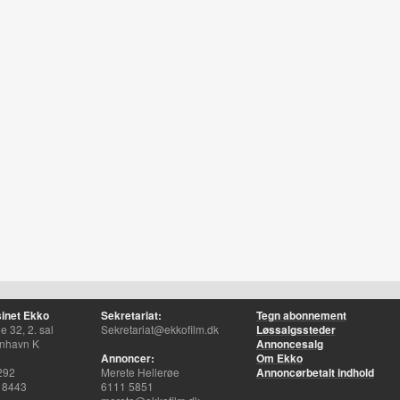
inet Ekko
Sekretariat:
Tegn abonnement
 32, 2. sal
Sekretariat@ekkofilm.dk
Løssalgssteder
nhavn K
Annoncesalg
Annoncer:
Om Ekko
292
Merete Hellerøe
Annoncørbetalt indhold
 8443
6111 5851