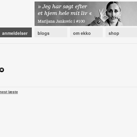
anmeldelser
blogs
om ekko
shop
mest læste