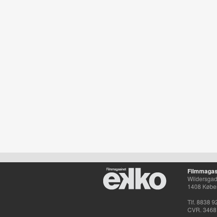
Filmmagas
Wildersgade
1408 Købe
Tlf. 8838 9
CVR. 3468