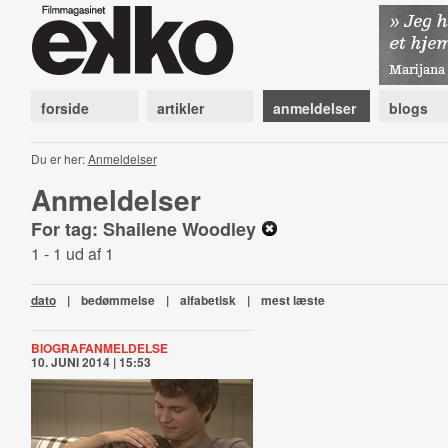
forside
artikler
anmeldelser
blogs
Du er her:
Anmeldelser
Anmeldelser
For tag: Shailene Woodley
1 - 1 ud af 1
dato
|
bedømmelse
|
alfabetisk
|
mest læste
BIOGRAFANMELDELSE
10. JUNI 2014 | 15:53