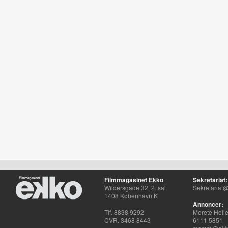
Filmmagasinet Ekko
Sekretariat:
Wildersgade 32, 2. sal
Sekretariat@
1408 København K
Annoncer:
Tlf. 8838 9292
Merete Hell
CVR. 3468 8443
6111 5851