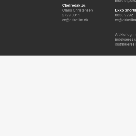
merete@ekko
Chefredaktør:
Claus Christensen
Ekko Shortli
2729 0011
8838 9292
cc@ekkofilm.dk
cc@ekkofilm
Artikler og i
indekseres u
distribueres