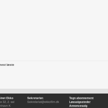
mest læste
inet Ekko
Sekretariat:
Tegn abonnement
 32, 2. sal
Sekretariat@ekkofilm.dk
Løssalgssteder
nhavn K
Annoncesalg