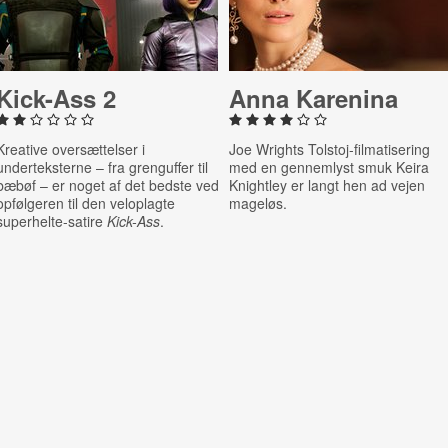
Kick-Ass 2
Anna Karenina
Kreative oversættelser i
Joe Wrights Tolstoj-filmatisering
underteksterne – fra grenguffer til
med en gennemlyst smuk Keira
bæbøf – er noget af det bedste ved
Knightley er langt hen ad vejen
opfølgeren til den veloplagte
mageløs.
superhelte-satire
Kick-Ass
.