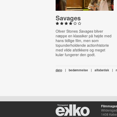
Savages
Oliver Stones
Savages
bliver
næppe en klassiker på højde med
hans tidlige film, men som
topunderholdende actionhistorie
med vilde afstikkere og meget
kulør fungerer den godt.
dato
|
bedømmelse
|
alfabetisk
|
Filmmagas
Wildersgade
1408 Købe