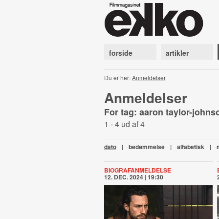
forside
artikler
Du er her:
Anmeldelser
Anmeldelser
For tag: aaron taylor-john
1 - 4 ud af 4
dato
|
bedømmelse
|
alfabetisk
|
BIOGRAFANMELDELSE
12. DEC. 2024 | 19:30