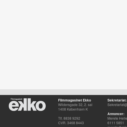
Filmmagasinet Ekko
Sekretariat:
Wildersgade 32, 2. sal
Sekretariat@
1408 København K
Annoncer:
Tlf. 8838 9292
Merete Hell
CVR. 3468 8443
6111 5851