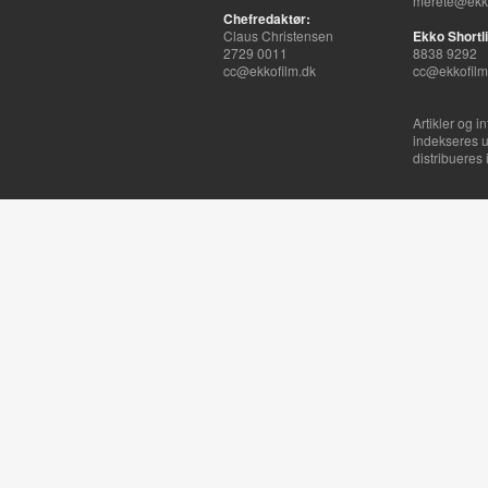
merete@ekko
Chefredaktør:
Claus Christensen
Ekko Shortli
2729 0011
8838 9292
cc@ekkofilm.dk
cc@ekkofilm
Artikler og i
indekseres u
distribueres