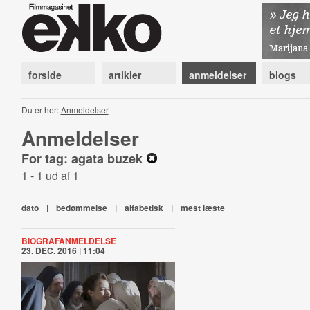
forside
artikler
anmeldelser
blogs
Du er her:
Anmeldelser
Anmeldelser
For tag: agata buzek
1 - 1 ud af 1
dato
|
bedømmelse
|
alfabetisk
|
mest læste
BIOGRAFANMELDELSE
23. DEC. 2016 | 11:04