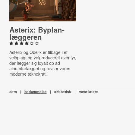
Asterix: By­plan­
læg­ge­ren
Asterix og Obelix er tilbage i et
veloplagt og velproduceret eventyr,
der lægger sig loyalt op ad
albumforlægget og revser vores
moderne teknokrati.
dato
|
bedømmelse
|
alfabetisk
|
mest læste