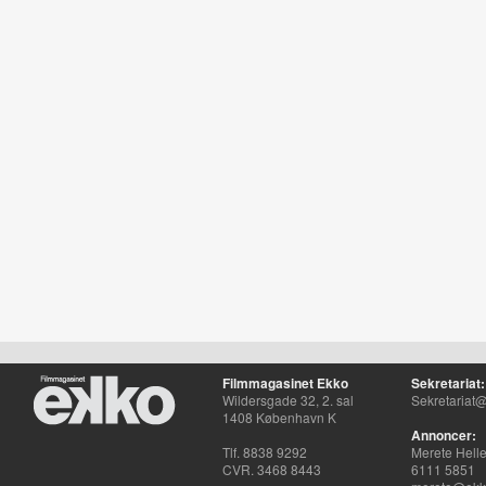
Filmmagasinet Ekko
Sekretariat:
Wildersgade 32, 2. sal
Sekretariat@
1408 København K
Annoncer:
Tlf. 8838 9292
Merete Hell
CVR. 3468 8443
6111 5851