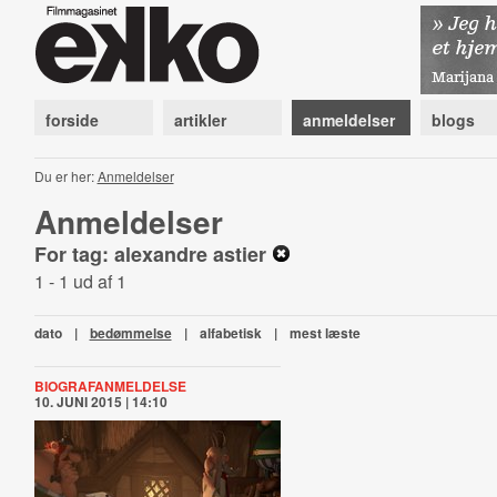
forside
artikler
anmeldelser
blogs
Du er her:
Anmeldelser
Anmeldelser
For tag: alexandre astier
1 - 1 ud af 1
dato
|
bedømmelse
|
alfabetisk
|
mest læste
BIOGRAFANMELDELSE
10. JUNI 2015 | 14:10