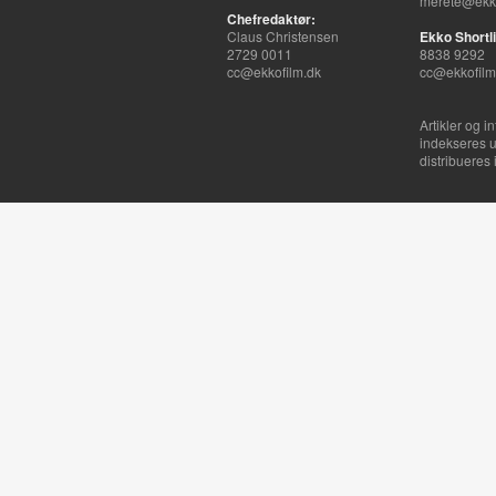
merete@ekko
Chefredaktør:
Claus Christensen
Ekko Shortli
2729 0011
8838 9292
cc@ekkofilm.dk
cc@ekkofilm
Artikler og i
indekseres u
distribueres