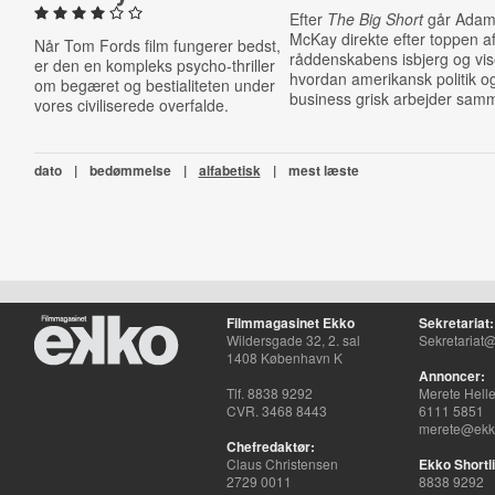
Efter
The Big Short
går Ada
McKay direkte efter toppen a
Når Tom Fords film fungerer bedst,
råddenskabens isbjerg og vis
er den en kompleks psycho-thriller
hvordan amerikansk politik o
om begæret og bestialiteten under
business grisk arbejder sam
vores civiliserede overfalde.
dato
|
bedømmelse
|
alfabetisk
|
mest læste
Filmmagasinet Ekko
Sekretariat:
Wildersgade 32, 2. sal
Sekretariat@
1408 København K
Annoncer:
Tlf. 8838 9292
Merete Hell
CVR. 3468 8443
6111 5851
merete@ekko
Chefredaktør:
Claus Christensen
Ekko Shortli
2729 0011
8838 9292