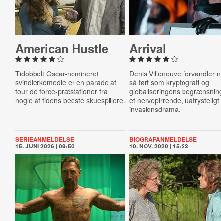
American Hustle
Arrival
Tidobbelt Oscar-nomineret
Denis Villeneuve forvandler 
svindlerkomedie er en parade af
så tørt som kryptografi og
tour de force-præstationer fra
globaliseringens begrænsninge
nogle af tidens bedste skuespillere.
et nervepirrende, uafrysteligt
invasionsdrama.
SERIEANMELDELSE
BIOGRAFANMELDELSE
15. JUNI 2026 | 09:50
10. NOV. 2020 | 15:33