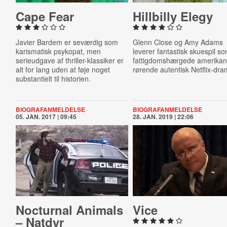
Cape Fear
Hillbilly Elegy
Javier Bardem er seværdig som
Glenn Close og Amy Adams
karismatisk psykopat, men
leverer fantastisk skuespil s
serieudgave af thriller-klassiker er
fattigdomshærgede amerikan
alt for lang uden at føje noget
rørende autentisk Netflix-dra
substantielt til historien.
BIOGRAFANMELDELSE
BIOGRAFANMELDELSE
05. JAN. 2017 | 09:45
28. JAN. 2019 | 22:06
Nocturnal Animals
Vice
– Natdyr