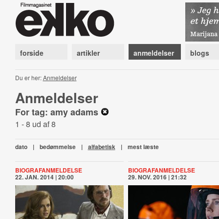
forside
artikler
anmeldelser
blogs
Du er her:
Anmeldelser
Anmeldelser
For tag: amy adams
1 - 8 ud af 8
dato
|
bedømmelse
|
alfabetisk
|
mest læste
BIOGRAFANMELDELSE
BIOGRAFANMELDELSE
22. JAN. 2014 | 20:00
29. NOV. 2016 | 21:32