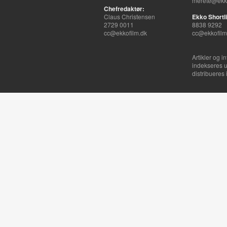
merete@ekko
Chefredaktør:
Claus Christensen
Ekko Shortli
2729 0011
8838 9292
cc@ekkofilm.dk
cc@ekkofilm
Artikler og i
indekseres u
distribueres