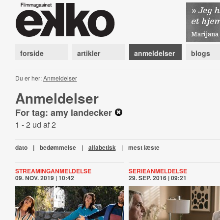
forside
artikler
anmeldelser
blogs
Du er her:
Anmeldelser
Anmeldelser
For tag: amy landecker
1 - 2 ud af 2
dato
|
bedømmelse
|
alfabetisk
|
mest læste
STREAMINGANMELDELSE
SERIEANMELDELSE
09. NOV. 2019 | 10:42
29. SEP. 2016 | 09:21