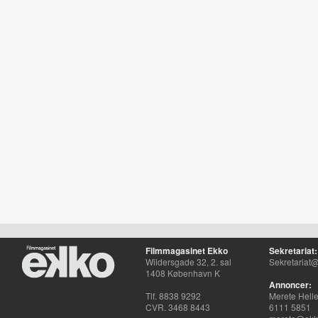
Filmmagasinet Ekko
Sekretariat:
Wildersgade 32, 2. sal
Sekretariat@
1408 København K
Annoncer:
Tlf. 8838 9292
Merete Hell
CVR. 3468 8443
6111 5851