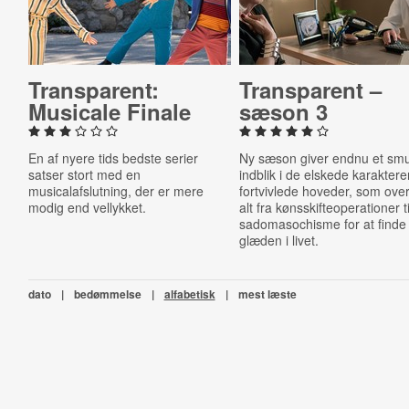
Trans­par­ent:
Trans­par­ent –
Musicale Finale
sæson 3
En af nyere tids bedste serier
Ny sæson giver endnu et sm
satser stort med en
indblik i de elskede karaktere
musicalafslutning, der er mere
fortvivlede hoveder, som ove
modig end vellykket.
alt fra kønsskifteoperationer ti
sadomasochisme for at finde
glæden i livet.
dato
|
bedømmelse
|
alfabetisk
|
mest læste