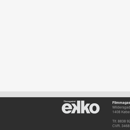
Filmmagas
Wildersgade
1408 Købe
Tlf. 8838 9
CVR. 3468