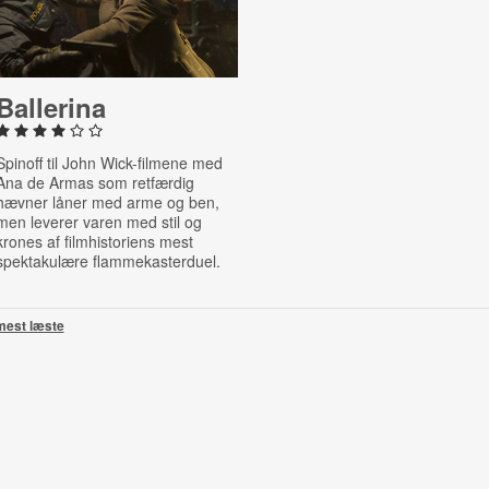
Ballerina
Spinoff til John Wick-filmene med
Ana de Armas som retfærdig
hævner låner med arme og ben,
men leverer varen med stil og
krones af filmhistoriens mest
spektakulære flammekasterduel.
mest læste