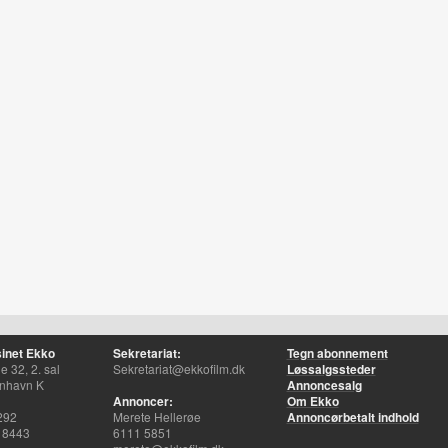
inet Ekko
Sekretariat:
Tegn abonnement
 32, 2. sal
Sekretariat@ekkofilm.dk
Løssalgssteder
nhavn K
Annoncesalg
Annoncer:
Om Ekko
292
Merete Hellerøe
Annoncørbetalt indhold
 8443
6111 5851