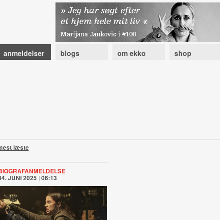
anmeldelser
blogs
om ekko
shop
mest læste
BIOGRAFANMELDELSE
04. JUNI 2025 | 06:13