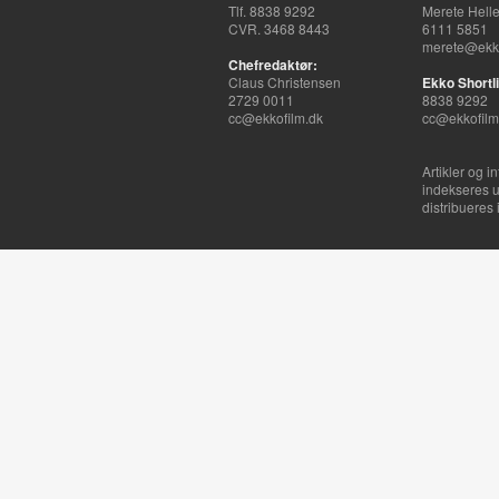
Tlf. 8838 9292
Merete Hell
CVR. 3468 8443
6111 5851
merete@ekko
Chefredaktør:
Claus Christensen
Ekko Shortli
2729 0011
8838 9292
cc@ekkofilm.dk
cc@ekkofilm
Artikler og i
indekseres u
distribueres