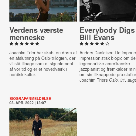
Verdens værste
Everybody Digs
menneske
Bill Evans
Joachim Trier har skabt en drøm af
Anders Danielsen Lie imponer
en afslutning på Oslo-trilogien, der
impressionistisk biopic om d
vil stå tilbage som et signalement
legendariske amerikanske
af vor tid og er et hovedværk i
jazzpianist og fremkalder mi
nordisk kultur.
om sin tilknappede præstation
Joachim Triers
Oslo, 31. aug
BIOGRAFANMELDELSE
08. APR. 2022 | 13:07