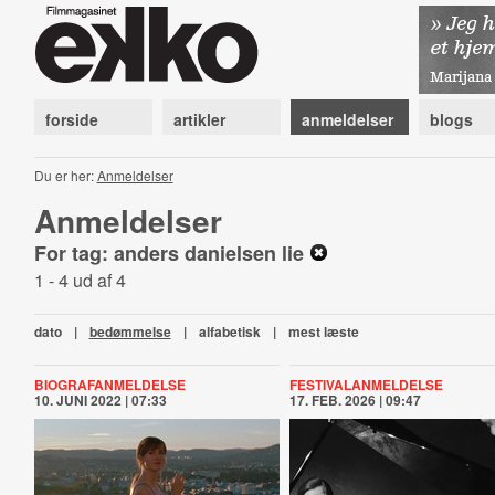
forside
artikler
anmeldelser
blogs
Du er her:
Anmeldelser
Anmeldelser
For tag: anders danielsen lie
1 - 4 ud af 4
dato
|
bedømmelse
|
alfabetisk
|
mest læste
BIOGRAFANMELDELSE
FESTIVALANMELDELSE
10. JUNI 2022 | 07:33
17. FEB. 2026 | 09:47