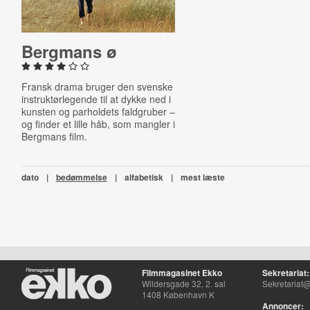
Bergmans ø
Fransk drama bruger den svenske
instruktørlegende til at dykke ned i
kunsten og parholdets faldgruber –
og finder et lille håb, som mangler i
Bergmans film.
dato
|
bedømmelse
|
alfabetisk
|
mest læste
Filmmagasinet Ekko
Sekretariat:
Wildersgade 32, 2. sal
Sekretariat@
1408 København K
Annoncer: