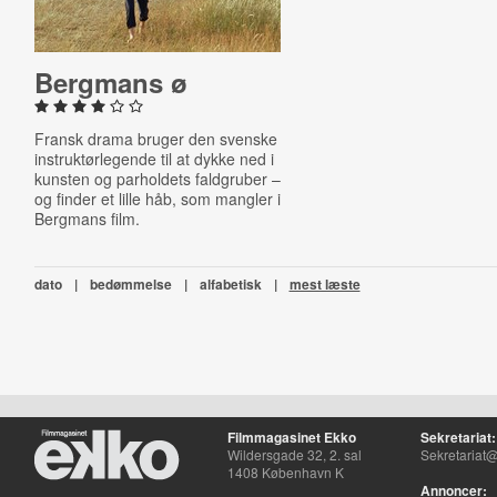
Bergmans ø
Fransk drama bruger den svenske
instruktørlegende til at dykke ned i
kunsten og parholdets faldgruber –
og finder et lille håb, som mangler i
Bergmans film.
dato
|
bedømmelse
|
alfabetisk
|
mest læste
Filmmagasinet Ekko
Sekretariat:
Wildersgade 32, 2. sal
Sekretariat@
1408 København K
Annoncer: