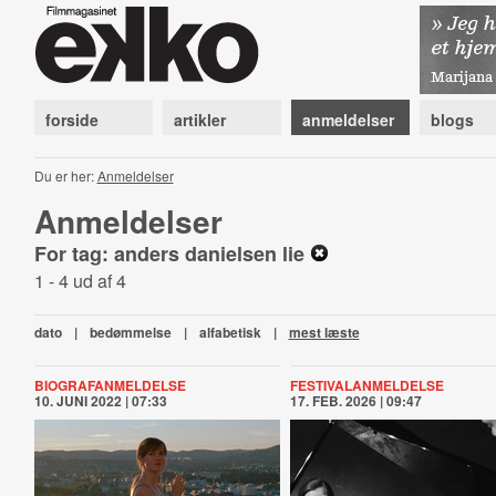
forside
artikler
anmeldelser
blogs
Du er her:
Anmeldelser
Anmeldelser
For tag: anders danielsen lie
1 - 4 ud af 4
dato
|
bedømmelse
|
alfabetisk
|
mest læste
BIOGRAFANMELDELSE
FESTIVALANMELDELSE
10. JUNI 2022 | 07:33
17. FEB. 2026 | 09:47