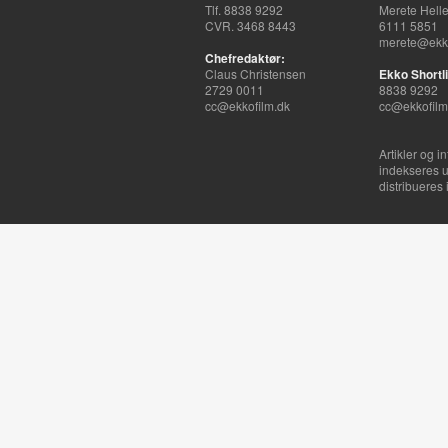
Tlf. 8838 9292
Merete Hell
CVR. 3468 8443
6111 5851
merete@ekko
Chefredaktør:
Claus Christensen
Ekko Shortli
2729 0011
8838 9292
cc@ekkofilm.dk
cc@ekkofilm
Artikler og i
indekseres u
distribueres