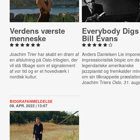
Verdens værste
Everybody Digs
menneske
Bill Evans
Joachim Trier har skabt en drøm af
Anders Danielsen Lie imponer
en afslutning på Oslo-trilogien, der
impressionistisk biopic om d
vil stå tilbage som et signalement
legendariske amerikanske
af vor tid og er et hovedværk i
jazzpianist og fremkalder mi
nordisk kultur.
om sin tilknappede præstation
Joachim Triers
Oslo, 31. aug
BIOGRAFANMELDELSE
08. APR. 2022 | 13:07