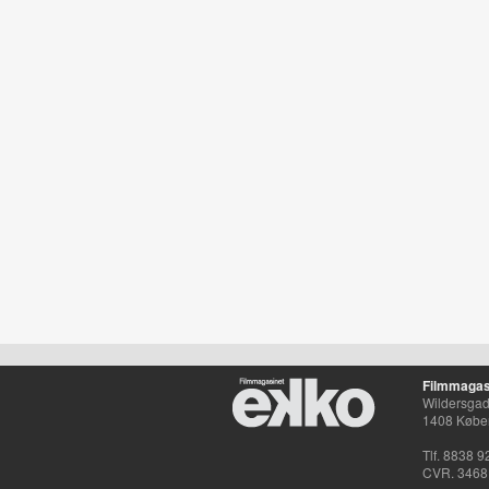
Filmmagas
Wildersgade
1408 Købe
Tlf. 8838 9
CVR. 3468