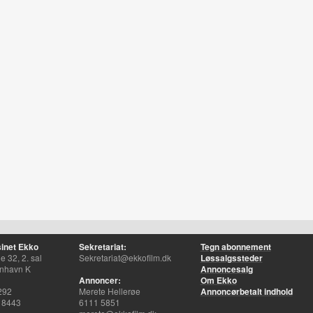
inet Ekko
Sekretariat:
Tegn abonnement
 32, 2. sal
Sekretariat@ekkofilm.dk
Løssalgssteder
nhavn K
Annoncesalg
Annoncer:
Om Ekko
292
Merete Hellerøe
Annoncørbetalt indhold
 8443
6111 5851