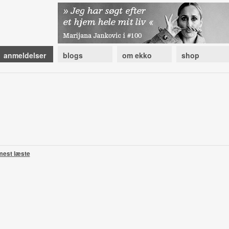
anmeldelser
blogs
om ekko
shop
mest læste