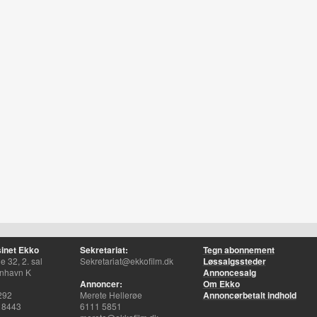
inet Ekko
Sekretariat:
Tegn abonnement
 32, 2. sal
Sekretariat@ekkofilm.dk
Løssalgssteder
nhavn K
Annoncesalg
Annoncer:
Om Ekko
292
Merete Hellerøe
Annoncørbetalt indhold
 8443
6111 5851