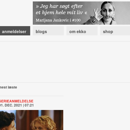
anmeldelser
blogs
om ekko
shop
mest læste
SERIEANMELDELSE
01. DEC. 2021 | 07:21