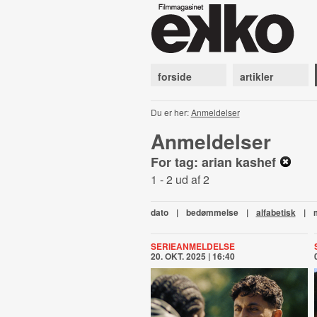
forside
artikler
Du er her:
Anmeldelser
Anmeldelser
For tag: arian kashef
1 - 2 ud af 2
dato
|
bedømmelse
|
alfabetisk
|
SERIEANMELDELSE
20. OKT. 2025 | 16:40