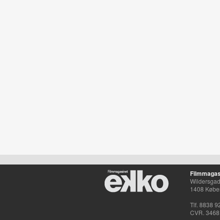
Filmmagas
Wildersgade
1408 Købe
Tlf. 8838 9
CVR. 3468