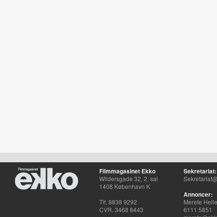
Filmmagasinet Ekko
Sekretariat:
Wildersgade 32, 2. sal
Sekretariat@
1408 København K
Annoncer:
Tlf. 8838 9292
Merete Hell
CVR. 3468 8443
6111 5851