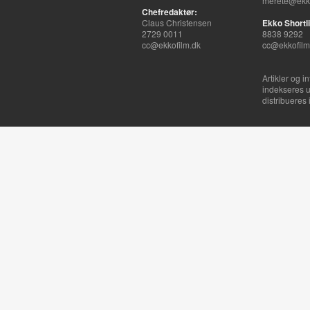
merete@ekko
Chefredaktør:
Claus Christensen
Ekko Shortli
2729 0011
8838 9292
cc@ekkofilm.dk
cc@ekkofilm
Artikler og i
indekseres u
distribueres