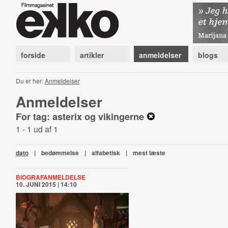
forside
artikler
anmeldelser
blogs
Du er her:
Anmeldelser
Anmeldelser
For tag: asterix og vikingerne
1 - 1 ud af 1
dato
|
bedømmelse
|
alfabetisk
|
mest læste
BIOGRAFANMELDELSE
10. JUNI 2015 | 14:10