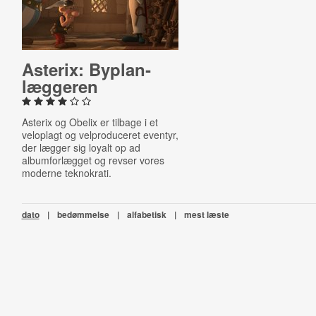
Asterix: By­plan­
læg­ge­ren
Asterix og Obelix er tilbage i et
veloplagt og velproduceret eventyr,
der lægger sig loyalt op ad
albumforlægget og revser vores
moderne teknokrati.
dato
|
bedømmelse
|
alfabetisk
|
mest læste