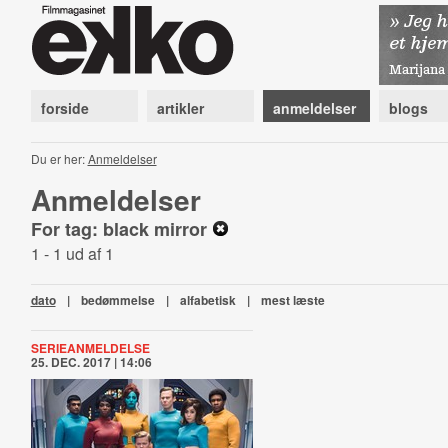
forside
artikler
anmeldelser
blogs
Du er her:
Anmeldelser
Anmeldelser
For tag: black mirror
1 - 1 ud af 1
dato
|
bedømmelse
|
alfabetisk
|
mest læste
SERIEANMELDELSE
25. DEC. 2017 | 14:06