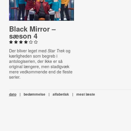
Black Mirror –
sæson 4
Der bliver leget med
Star Trek
og
kærligheden som begreb i
antologiserien, der ikke er så
original længere, men stadigvæk
mere vedkommende end de fleste
serier.
dato
|
bedømmelse
|
alfabetisk
|
mest læste