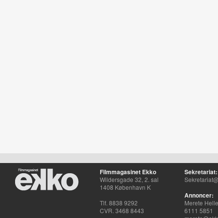
Filmmagasinet Ekko
Sekretariat:
Wildersgade 32, 2. sal
Sekretariat@
1408 København K
Annoncer:
Tlf. 8838 9292
Merete Hell
CVR. 3468 8443
6111 5851