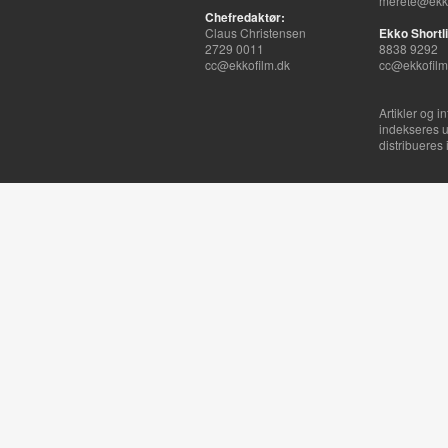
merete@ekko
Chefredaktør:
Claus Christensen
Ekko Shortli
2729 0011
8838 9292
cc@ekkofilm.dk
cc@ekkofilm
Artikler og i
indekseres u
distribueres