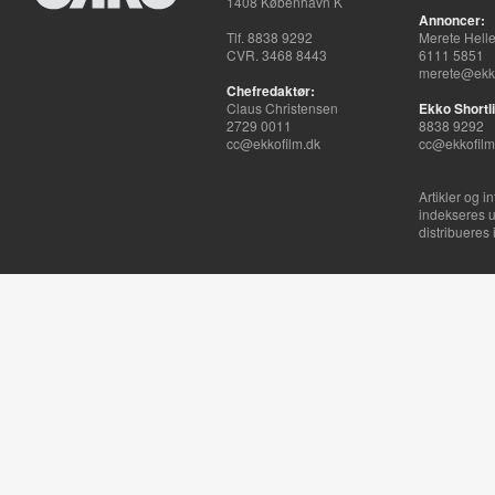
1408 København K
Annoncer:
Tlf. 8838 9292
Merete Hell
CVR. 3468 8443
6111 5851
merete@ekko
Chefredaktør:
Claus Christensen
Ekko Shortli
2729 0011
8838 9292
cc@ekkofilm.dk
cc@ekkofilm
Artikler og i
indekseres u
distribueres