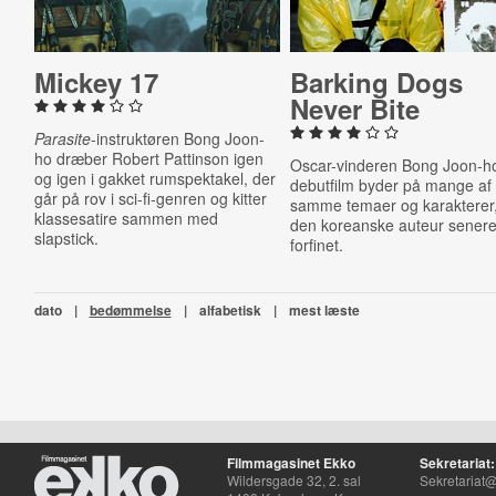
Mickey 17
Barking Dogs
Never Bite
Parasite
-instruktøren Bong Joon-
ho dræber Robert Pattinson igen
Oscar-vinderen Bong Joon-h
og igen i gakket rumspektakel, der
debutfilm byder på mange af
går på rov i sci-fi-genren og kitter
samme temaer og karakterer
klassesatire sammen med
den koreanske auteur senere
slapstick.
forfinet.
dato
|
bedømmelse
|
alfabetisk
|
mest læste
Filmmagasinet Ekko
Sekretariat:
Wildersgade 32, 2. sal
Sekretariat@