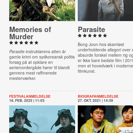
Memories of
Parasite
Murder
Bong Joon-hos skamløst
underholdende allegori over
Parasite
-instruktørens atten år
absurde forskel mellem rig og
gamle krimi om sydkoreansk politis
er ikke bare bedste film i 201
forsøg på at opklare en
men et hovedværk i modern
seriemordergåde hører til blandt
filmkunst.
genrens mest raffinerede
mesterværker.
FESTIVALANMELDELSE
BIOGRAFANMELDELSE
16. FEB. 2025 | 11:03
27. OKT. 2021 | 14:39