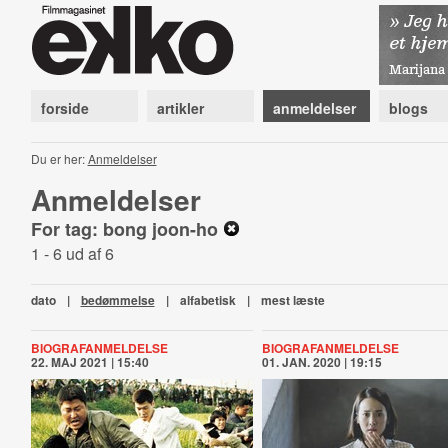
forside
artikler
anmeldelser
blogs
Du er her:
Anmeldelser
Anmeldelser
For tag: bong joon-ho
1 - 6 ud af 6
dato
|
bedømmelse
|
alfabetisk
|
mest læste
BIOGRAFANMELDELSE
BIOGRAFANMELDELSE
22. MAJ 2021 | 15:40
01. JAN. 2020 | 19:15