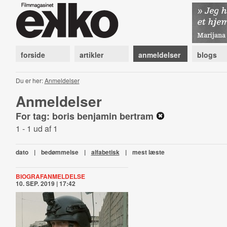
forside
artikler
anmeldelser
blogs
Du er her:
Anmeldelser
Anmeldelser
For tag: boris benjamin bertram
1 - 1 ud af 1
dato
|
bedømmelse
|
alfabetisk
|
mest læste
BIOGRAFANMELDELSE
10. SEP. 2019 | 17:42