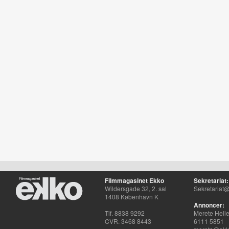
Filmmagasinet Ekko
Sekretariat:
Wildersgade 32, 2. sal
Sekretariat@
1408 København K
Annoncer:
Tlf. 8838 9292
Merete Hell
CVR. 3468 8443
6111 5851