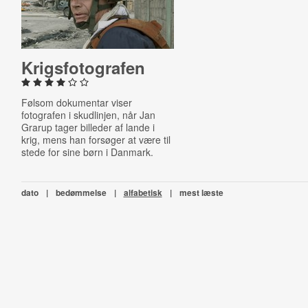
Krigs­fo­to­gra­fen
Følsom dokumentar viser
fotografen i skudlinjen, når Jan
Grarup tager billeder af lande i
krig, mens han forsøger at være til
stede for sine børn i Danmark.
dato
|
bedømmelse
|
alfabetisk
|
mest læste