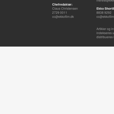
merete@ekko
Chefredaktør:
Claus Christensen
Ekko Shortli
2729 0011
8838 9292
cc@ekkofilm.dk
cc@ekkofilm
Artikler og i
indekseres u
distribueres