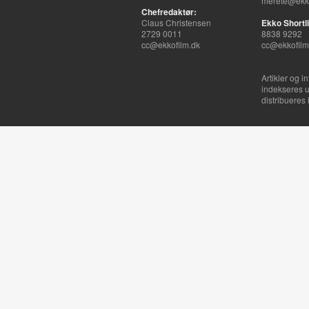
merete@ekko
Chefredaktør:
Claus Christensen
Ekko Shortli
2729 0011
8838 9292
cc@ekkofilm.dk
cc@ekkofilm
Artikler og i
indekseres u
distribueres