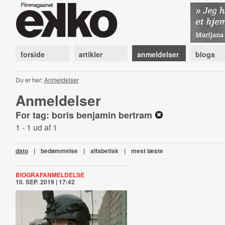
forside
artikler
anmeldelser
blogs
Du er her:
Anmeldelser
Anmeldelser
For tag: boris benjamin bertram
1 - 1 ud af 1
dato
|
bedømmelse
|
alfabetisk
|
mest læste
BIOGRAFANMELDELSE
10. SEP. 2019 | 17:42