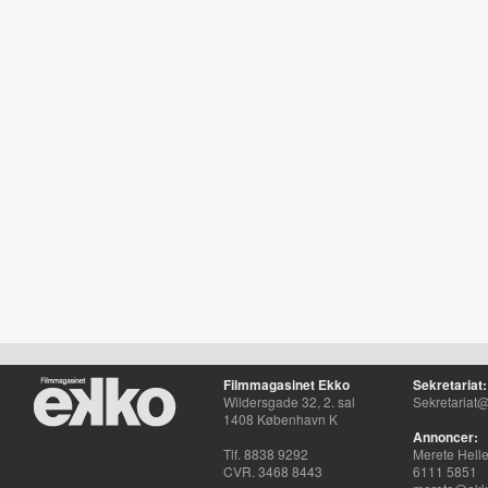
Filmmagasinet Ekko
Sekretariat:
Wildersgade 32, 2. sal
Sekretariat@
1408 København K
Annoncer:
Tlf. 8838 9292
Merete Hell
CVR. 3468 8443
6111 5851