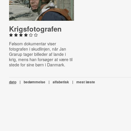
Krigs­fo­to­gra­fen
Følsom dokumentar viser
fotografen i skudlinjen, når Jan
Grarup tager billeder af lande i
krig, mens han forsøger at være til
stede for sine børn i Danmark.
dato
|
bedømmelse
|
alfabetisk
|
mest læste