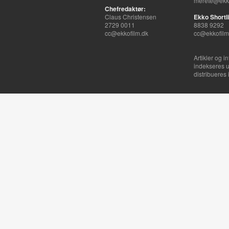
merete@ekko
Chefredaktør:
Claus Christensen
Ekko Shortli
2729 0011
8838 9292
cc@ekkofilm.dk
cc@ekkofilm
Artikler og i
indekseres u
distribueres