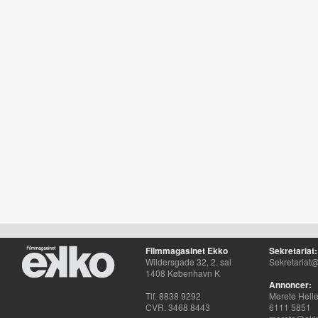
Filmmagasinet Ekko
Sekretariat:
Wildersgade 32, 2. sal
Sekretariat@
1408 København K
Annoncer:
Tlf. 8838 9292
Merete Hell
CVR. 3468 8443
6111 5851