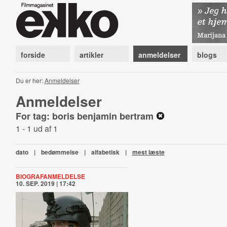
forside
artikler
anmeldelser
blogs
Du er her:
Anmeldelser
Anmeldelser
For tag: boris benjamin bertram
1 - 1 ud af 1
dato
|
bedømmelse
|
alfabetisk
|
mest læste
BIOGRAFANMELDELSE
10. SEP. 2019 | 17:42