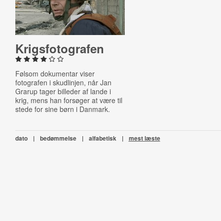
Krigs­fo­to­gra­fen
Følsom dokumentar viser
fotografen i skudlinjen, når Jan
Grarup tager billeder af lande i
krig, mens han forsøger at være til
stede for sine børn i Danmark.
dato
|
bedømmelse
|
alfabetisk
|
mest læste