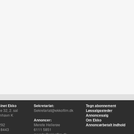
inet Ekko
Sekretariat:
Tegn abonnement
 32, 2. sal
Sekretariat@ekkofilm.dk
Løssalgssteder
nhavn K
Annoncesalg
Annoncer:
Om Ekko
292
Merete Hellerøe
Annoncørbetalt indhold
 8443
6111 5851