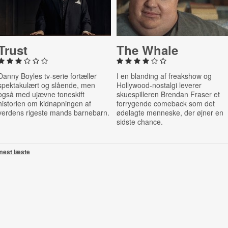
Trust
The Whale
Danny Boyles tv-serie fortæller
I en blanding af freakshow og
spektakulært og slående, men
Hollywood-nostalgi leverer
også med ujævne toneskift
skuespilleren
Brendan Fraser et
historien om kidnapningen af
forrygende comeback som det
verdens rigeste mands barnebarn.
ødelagte menneske, der øjner en
sidste chance.
mest læste