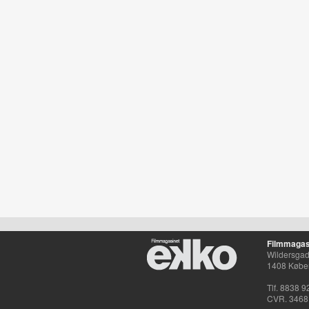
Filmmagas
Wildersgade
1408 Købe
Tlf. 8838 9
CVR. 3468