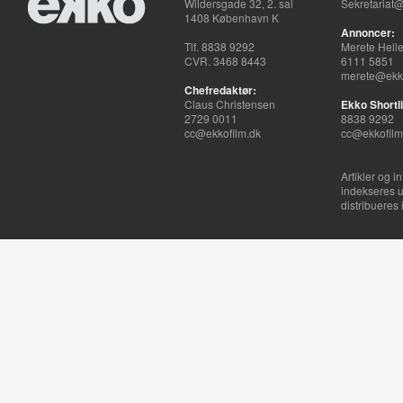
Wildersgade 32, 2. sal
Sekretariat@
1408 København K
Annoncer:
Tlf. 8838 9292
Merete Hell
CVR. 3468 8443
6111 5851
merete@ekko
Chefredaktør:
Claus Christensen
Ekko Shortli
2729 0011
8838 9292
cc@ekkofilm.dk
cc@ekkofilm
Artikler og i
indekseres u
distribueres