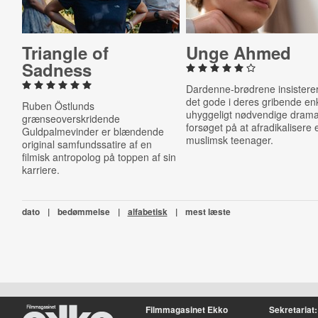
Triangle of
Unge Ahmed
Sadness
Dardenne-brødrene insistere
det gode i deres gribende en
Ruben Östlunds
uhyggeligt nødvendige dram
grænseoverskridende
forsøget på at afradikalisere 
Guldpalmevinder er blændende
muslimsk teenager.
original samfundssatire af en
filmisk antropolog på toppen af sin
karriere.
dato
|
bedømmelse
|
alfabetisk
|
mest læste
Filmmagasinet Ekko
Sekretariat: