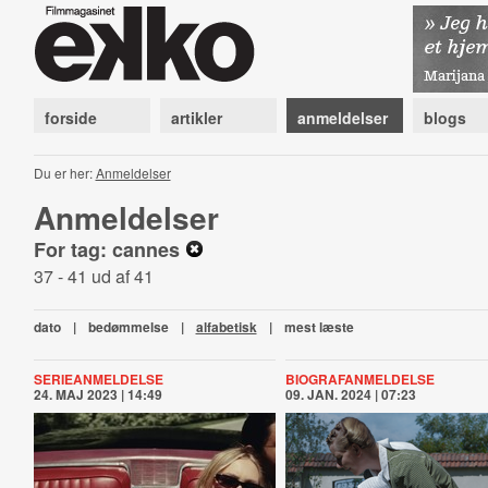
forside
artikler
anmeldelser
blogs
Du er her:
Anmeldelser
Anmeldelser
For tag: cannes
37 - 41 ud af 41
dato
|
bedømmelse
|
alfabetisk
|
mest læste
SERIEANMELDELSE
BIOGRAFANMELDELSE
24. MAJ 2023 | 14:49
09. JAN. 2024 | 07:23