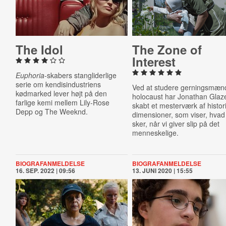
The Idol
The Zone of
Interest
Euphoria
-skabers stangliderlige
serie om kendisindustriens
Ved at studere gerningsmæn
kødmarked lever højt på den
holocaust har Jonathan Glaz
farlige kemi mellem Lily-Rose
skabt et mesterværk af histor
Depp og The Weeknd.
dimensioner, som viser, hvad
sker, når vi giver slip på det
menneskelige.
BIOGRAFANMELDELSE
BIOGRAFANMELDELSE
16. SEP. 2022 | 09:56
13. JUNI 2020 | 15:55