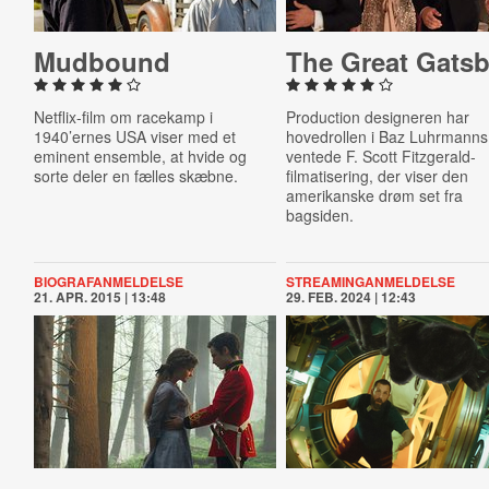
Mudbound
The Great Gats
Netflix-film om racekamp i
Production designeren har
1940’ernes USA viser med et
hovedrollen i Baz Luhrmanns
eminent ensemble, at hvide og
ventede F. Scott Fitzgerald-
sorte deler en fælles skæbne.
filmatisering, der viser den
amerikanske drøm set fra
bagsiden.
BIOGRAFANMELDELSE
STREAMINGANMELDELSE
21. APR. 2015 | 13:48
29. FEB. 2024 | 12:43