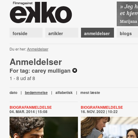
forside
artikler
anmeldelser
blogs
Du er her:
Anmeldelser
Anmeldelser
For tag: carey mulligan
1 - 8 ud af 8
dato
|
bedømmelse
|
alfabetisk
|
mest læste
BIOGRAFANMELDELSE
BIOGRAFANMELDELSE
04. MAR. 2014 | 15:08
16. NOV. 2022 | 10:22