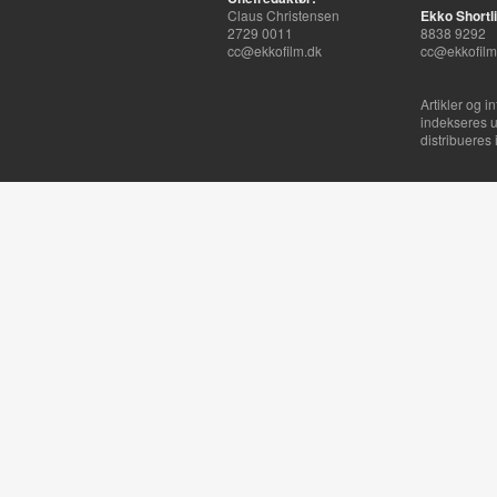
Claus Christensen
Ekko Shortli
2729 0011
8838 9292
cc@ekkofilm.dk
cc@ekkofilm
Artikler og i
indekseres u
distribueres