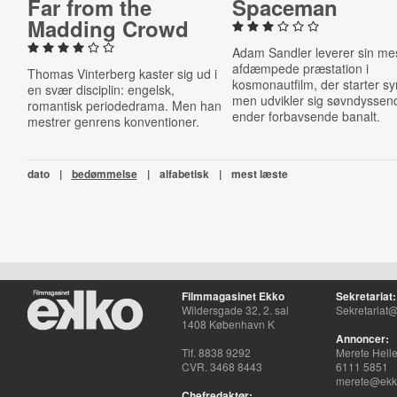
Far from the
Spaceman
Madding Crowd
Adam Sandler leverer sin me
afdæmpede præstation i
Thomas Vinterberg kaster sig ud i
kosmonautfilm, der starter sy
en svær disciplin: engelsk,
men udvikler sig søvndyssen
romantisk periodedrama. Men han
ender forbavsende banalt.
mestrer genrens konventioner.
dato
|
bedømmelse
|
alfabetisk
|
mest læste
Filmmagasinet Ekko
Sekretariat:
Wildersgade 32, 2. sal
Sekretariat@
1408 København K
Annoncer:
Tlf. 8838 9292
Merete Hell
CVR. 3468 8443
6111 5851
merete@ekko
Chefredaktør: