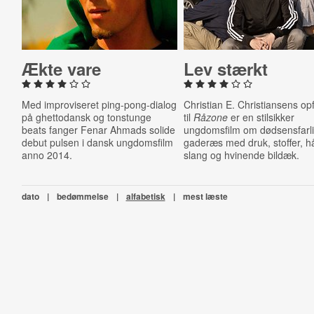
Ækte vare
Lev stærkt
Med improviseret ping-pong-dialog
Christian E. Christiansens op
på ghettodansk og tonstunge
til
Råzone
er en stilsikker
beats fanger Fenar Ahmads solide
ungdomsfilm om dødsensfarl
debut pulsen i dansk ungdomsfilm
gaderæs med druk, stoffer, h
anno 2014.
slang og hvinende bildæk.
dato
|
bedømmelse
|
alfabetisk
|
mest læste