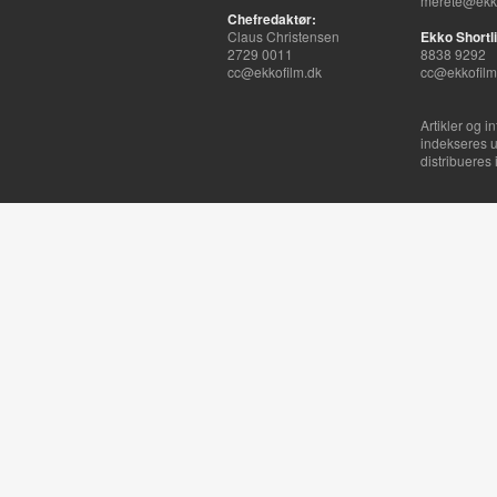
merete@ekko
Chefredaktør:
Claus Christensen
Ekko Shortli
2729 0011
8838 9292
cc@ekkofilm.dk
cc@ekkofilm
Artikler og i
indekseres u
distribueres