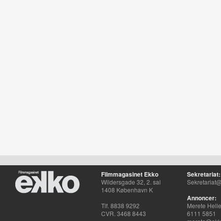
Filmmagasinet Ekko
Sekretariat:
Wildersgade 32, 2. sal
Sekretariat@
1408 København K
Annoncer:
Tlf. 8838 9292
Merete Hell
CVR. 3468 8443
6111 5851