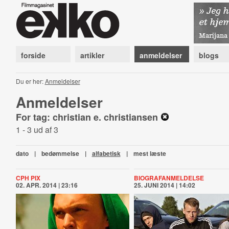
forside
artikler
anmeldelser
blogs
Du er her:
Anmeldelser
Anmeldelser
For tag: christian e. christiansen
1 - 3 ud af 3
dato
|
bedømmelse
|
alfabetisk
|
mest læste
CPH PIX
BIOGRAFANMELDELSE
02. APR. 2014 | 23:16
25. JUNI 2014 | 14:02