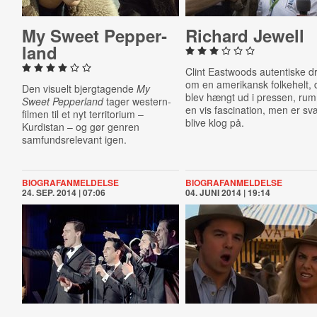
My Sweet Pep­per­
Richard Jewell
land
Clint Eastwoods autentiske 
om en amerikansk folkehelt, 
Den visuelt bjergtagende
My
blev hængt ud i pressen, ru
Sweet Pepperland
tager western-
en vis fascination, men er sv
filmen til et nyt territorium –
blive klog på.
Kurdistan – og gør genren
samfundsrelevant igen.
BIOGRAFANMELDELSE
BIOGRAFANMELDELSE
24. SEP. 2014 | 07:06
04. JUNI 2014 | 19:14