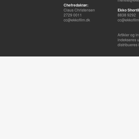
Chefredaktør:
Claus Christensen
Ekko Shortli
2729 0011
8838 9292
cc@ekkofilm.dk
cc@ekkofilm
Artikler og i
indekseres u
distribueres