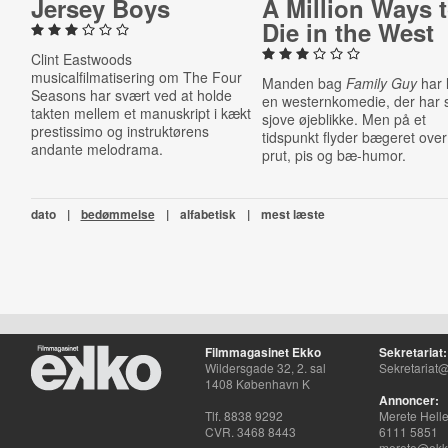
Jersey Boys
A Million Ways 
Die in the West
Clint Eastwoods
musicalfilmatisering om The Four
Manden bag
Family Guy
har 
Seasons har svært ved at holde
en westernkomedie, der har 
takten mellem et manuskript i kækt
sjove øjeblikke. Men på et
prestissimo og instruktørens
tidspunkt flyder bægeret ove
andante melodrama.
prut, pis og bæ-humor.
dato
|
bedømmelse
|
alfabetisk
|
mest læste
Filmmagasinet Ekko
Sekretariat:
Wildersgade 32, 2. sal
Sekretariat@
1408 København K
Annoncer:
Tlf. 8838 9292
Merete Hell
CVR. 3468 8443
6111 5851
merete@ekko