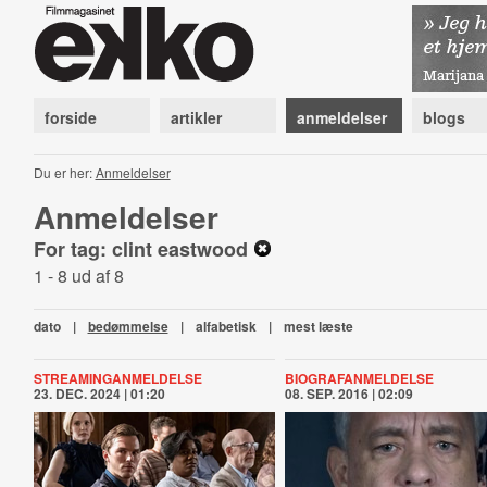
forside
artikler
anmeldelser
blogs
Du er her:
Anmeldelser
Anmeldelser
For tag: clint eastwood
1 - 8 ud af 8
dato
|
bedømmelse
|
alfabetisk
|
mest læste
STREAMINGANMELDELSE
BIOGRAFANMELDELSE
23. DEC. 2024 | 01:20
08. SEP. 2016 | 02:09