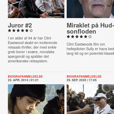
Juror #2
Miraklet på Hud
son­flo­den
I en alder af 94 år har Clint
Eastwood skabt en inciterende
Clint Eastwoods film om
retssals-thriller, der med enkle
heltepiloten Sully er hans bed
greb borer i svære, moralske
lang tid og en potentiel klassi
spørgsmål og spidder det
amerikanske retssystem.
BIOGRAFANMELDELSE
BIOGRAFANMELDELSE
22. APR. 2014 | 01:21
29. SEP. 2020 | 17:05