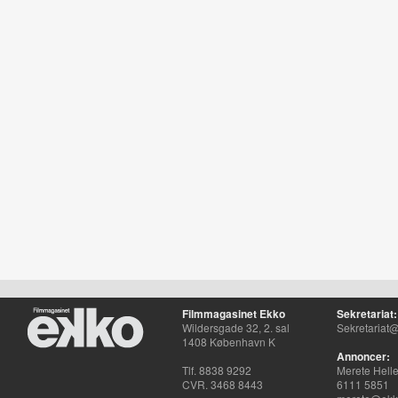
Filmmagasinet Ekko
Sekretariat:
Wildersgade 32, 2. sal
Sekretariat@
1408 København K
Annoncer:
Tlf. 8838 9292
Merete Hell
CVR. 3468 8443
6111 5851