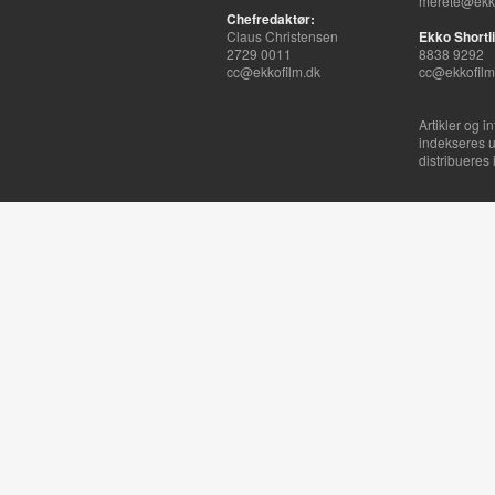
merete@ekko
Chefredaktør:
Claus Christensen
Ekko Shortli
2729 0011
8838 9292
cc@ekkofilm.dk
cc@ekkofilm
Artikler og i
indekseres u
distribueres