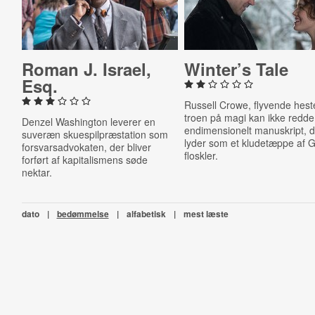
Roman J. Israel,
Winter’s Tale
Esq.
Russell Crowe, flyvende hest
troen på magi kan ikke redde
Denzel Washington leverer en
endimensionelt manuskript, 
suveræn skuespilpræstation som
lyder som et kludetæppe af G
forsvarsadvokaten, der bliver
floskler.
forført af kapitalismens søde
nektar.
dato
|
bedømmelse
|
alfabetisk
|
mest læste