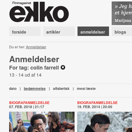
forside
artikler
anmeldelser
blogs
Du er her:
Anmeldelser
Anmeldelser
For tag: colin farrell
13 - 14 ud af 14
dato
|
bedømmelse
|
alfabetisk
|
mest læste
BIOGRAFANMELDELSE
BIOGRAFANMELDELSE
07. FEB. 2018 | 21:17
19. FEB. 2014 | 20:00