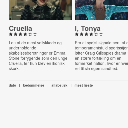
Cruella
I, Tonya
I en af de mest vellykkede og
Fra et spøjst signalement af 
underholdende
temperamentsfuld sportsstje
skabelsesberetninger er Emma
løfter Craig Gillespies drama s
Stone forrygende som den unge
en større fortælling om en
Cruella, før hun blev en ikonisk
formørket nation, hvor enhve
skurk.
ret til sin egen sandhed.
dato
|
bedømmelse
|
alfabetisk
|
mest læste