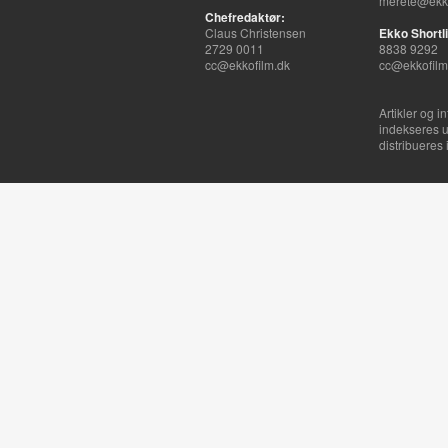
merete@ekko
Chefredaktør:
Claus Christensen
Ekko Shortli
2729 0011
8838 9292
cc@ekkofilm.dk
cc@ekkofilm
Artikler og i
indekseres u
distribueres