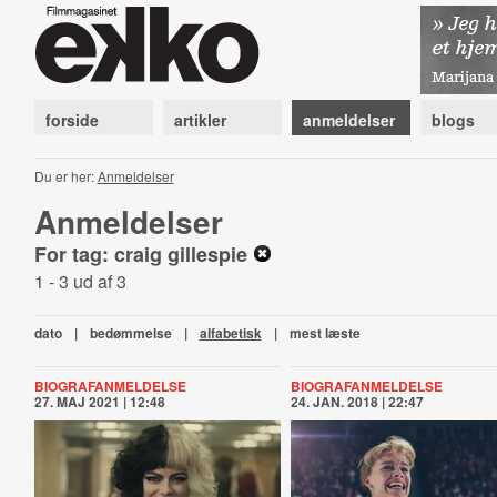
forside
artikler
anmeldelser
blogs
Du er her:
Anmeldelser
Anmeldelser
For tag: craig gillespie
1 - 3 ud af 3
dato
|
bedømmelse
|
alfabetisk
|
mest læste
BIOGRAFANMELDELSE
BIOGRAFANMELDELSE
27. MAJ 2021 | 12:48
24. JAN. 2018 | 22:47