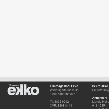
Filmmagasinet Ekko
Sekretariat:
Wildersgade 32, 2. sal
Sekretariat@
1408 København K
Annoncer:
Tlf. 8838 9292
Merete Hell
CVR. 3468 8443
6111 5851