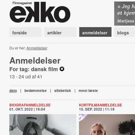
forside
artikler
anmeldelser
blogs
Du er her:
Anmeldelser
Anmeldelser
For tag: dansk film
13 - 24 ud af 41
dato
|
bedømmelse
|
alfabetisk
|
mest læste
BIOGRAFANMELDELSE
KORTFILMANMELDELSE
01. OKT. 2022 | 19:04
15. SEP. 2022 | 11:19