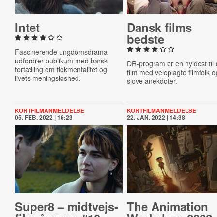
Intet
Dansk films
bedste
Fascinerende ungdomsdrama
udfordrer publikum med barsk
DR-program er en hyldest til
fortælling om flokmentalitet og
film med veloplagte filmfolk o
livets meningsløshed.
sjove anekdoter.
KORTFILMANMELDELSE
KORTFILMANMELDELSE
05. FEB. 2022 | 16:23
22. JAN. 2022 | 14:38
Super8 – midt­vejs­
The Animation