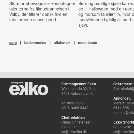
Store armbevægelser kendetegner
Børn og barnlige sjæle kan 
talenterne fra filmuddannelsen i
op til Halloween med en uor
Valby, der tilfører dansk film en
og morsom familiefilm, hvor 
fabulerende sanselighed.
medvirkende tydeligvis har ha
sjovt.
dato
|
bedømmelse
|
alfabetisk
|
mest læste
Filmmagasinet Ekko
Sekretariat:
Wildersgade 32, 2. sal
Sekretariat@
1408 København K
Annoncer:
Tlf. 8838 9292
Merete Hell
CVR. 3468 8443
6111 5851
merete@ekko
Chefredaktør:
Claus Christensen
Ekko Shortli
2729 0011
8838 9292
cc@ekkofilm.dk
cc@ekkofilm