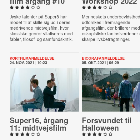
film årgang #10
Workshop 2022
Jyske talenter på Super8 har
Menneskets underbevidsthe
modet til at skille sig ud i deres
udforskes i fremragende
medrivende midtvejsfilm, hvor
afgangsfilm, der brillerer me
klassiske genrer vitaliseres med
eskapistiske fantasiverdener
fabler, filosofi og samfundskritik.
skarpe livsbetragtninger.
KORTFILMANMELDELSE
BIOGRAFANMELDELSE
24. NOV. 2021 | 10:23
05. OKT. 2021 | 06:29
Super16, årgang
For­s­vun­det til
11: midt­vejs­film
Halloween