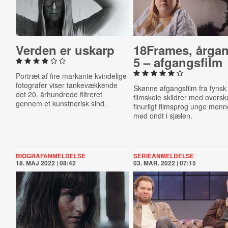
Verden er uskarp
18Frames, årga
5 – af­gangs­film
Portræt af fire markante kvindelige
fotografer viser tankevækkende
Skønne afgangsfilm fra fynsk
det 20. århundrede filtreret
filmskole skildrer med overs
gennem et kunstnerisk sind.
finurligt filmsprog unge men
med ondt i sjælen.
BIOGRAFANMELDELSE
SERIEANMELDELSE
18. MAJ 2022 | 08:42
03. MAR. 2022 | 07:15