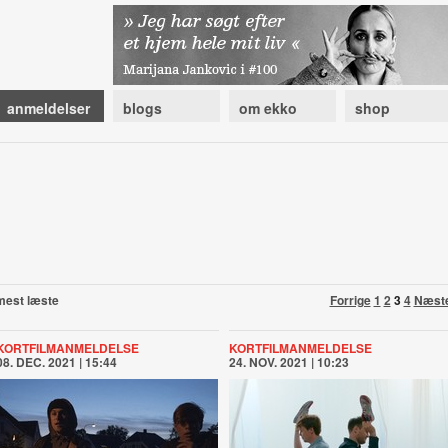
anmeldelser
blogs
om ekko
shop
mest læste
Forrige
1
2
3
4
Næst
KORTFILMANMELDELSE
KORTFILMANMELDELSE
08. DEC. 2021 | 15:44
24. NOV. 2021 | 10:23