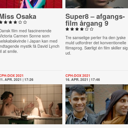
Miss Osaka
Super8 – af­gangs­
film årgang 9
Dansk film med fascinerende
Victoria Carmen Sonne som
Tre sanselige perler fra den jyske
selskabskvinde i Japan kan med
muld udfordrer det konventionelle
indtagende mystik få David Lynch
filmsprog. Særligt én film skiller sig
til at smile.
ud.
CPH:DOX 2021
CPH:DOX 2021
21. APR. 2021 | 17:26
16. APR. 2021 | 17:46