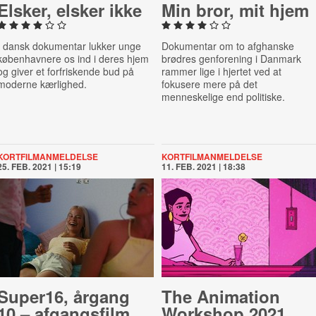
Elsker, elsker ikke
Min bror, mit hjem
I dansk dokumentar lukker unge
Dokumentar om to afghanske
københavnere os ind i deres hjem
brødres genforening i Danmark
og giver et forfriskende bud på
rammer lige i hjertet ved at
moderne kærlighed.
fokusere mere på det
menneskelige end politiske.
KORTFILMANMELDELSE
KORTFILMANMELDELSE
25. FEB. 2021 | 15:19
11. FEB. 2021 | 18:38
Super16, årgang
The Animation
10 – af­gangs­film
Workshop 2021