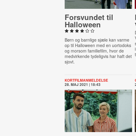
For­s­vun­det til
Halloween
Børn og barnlige sjæle kan varme
op til Halloween med en uortodoks
og morsom familiefilm, hvor de
medvirkende tydeligvis har haft det
sjovt.
KORTFILMANMELDELSE
28. MAJ 2021 | 18:43