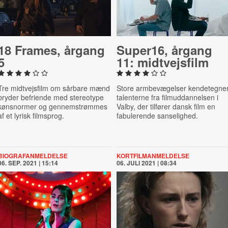
18 Frames, årgang
Super16, årgang
5
11: midt­vejs­film
Tre midtvejsfilm om sårbare mænd
Store armbevægelser kendetegne
bryder befriende med stereotype
talenterne fra filmuddannelsen i
kønsnormer og gennemstrømmes
Valby, der tilfører dansk film en
af et lyrisk filmsprog.
fabulerende sanselighed.
BIOGRAFANMELDELSE
KORTFILMANMELDELSE
06. SEP. 2021 | 15:14
06. JULI 2021 | 08:34