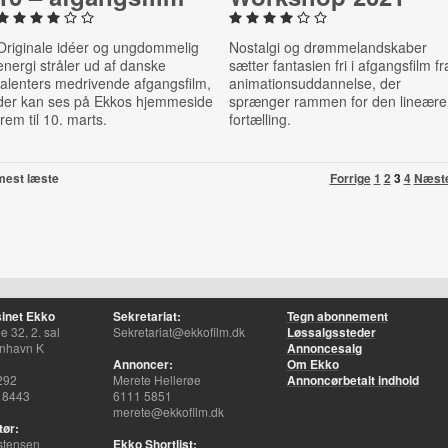
Originale idéer og ungdommelig
Nostalgi og drømmelandskaber
energi stråler ud af danske
sætter fantasien fri i afgangsfilm fr
talenters medrivende afgangsfilm,
animationsuddannelse, der
der kan ses på Ekkos hjemmeside
sprænger rammen for den lineære
frem til 10. marts.
fortælling.
mest læste
Forrige
1
2
3
4
Næst
inet Ekko
Sekretariat:
Tegn abonnement
 32, 2. sal
Sekretariat@ekkofilm.dk
Løssalgssteder
nhavn K
Annoncesalg
Annoncer:
Om Ekko
292
Merete Hellerøe
Annoncørbetalt indhold
 8443
6111 5851
merete@ekkofilm.dk
tør:
stensen
Ekko Shortlist: