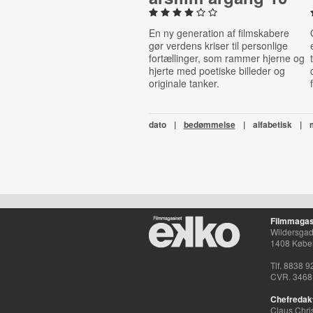
En ny generation af filmskabere
gør verdens kriser til personlige
fortællinger, som rammer hjerne og
hjerte med poetiske billeder og
originale tanker.
dato
|
bedømmelse
|
alfabetisk
|
Filmmagas
Wildersgade
1408 Købe
Tlf. 8838 9
CVR. 3468
Chefredak
Claus Chri