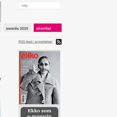
awards 2025
shortlist
RSS-feed / anmeldelser
e