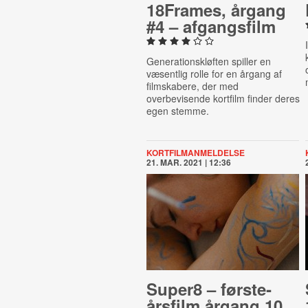
18Frames, årgang
#4 – af­gangs­film
Generationskløften spiller en
væsentlig rolle for en årgang af
filmskabere, der med
overbevisende kortfilm finder deres
egen stemme.
KORTFILMANMELDELSE
21. MAR. 2021 | 12:36
Super8 – første­
års­film årgang 10