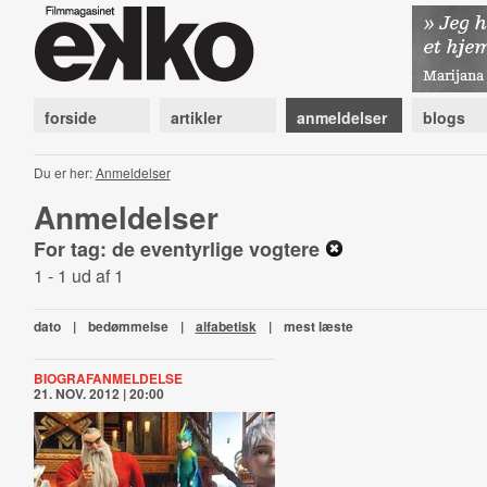
forside
artikler
anmeldelser
blogs
Du er her:
Anmeldelser
Anmeldelser
For tag: de eventyrlige vogtere
1 - 1 ud af 1
dato
|
bedømmelse
|
alfabetisk
|
mest læste
BIOGRAFANMELDELSE
21. NOV. 2012 | 20:00