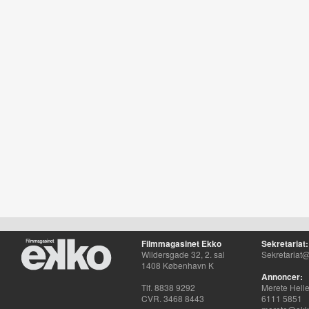
Filmmagasinet Ekko
Sekretariat:
Wildersgade 32, 2. sal
Sekretariat@
1408 København K
Annoncer:
Tlf. 8838 9292
Merete Hell
CVR. 3468 8443
6111 5851