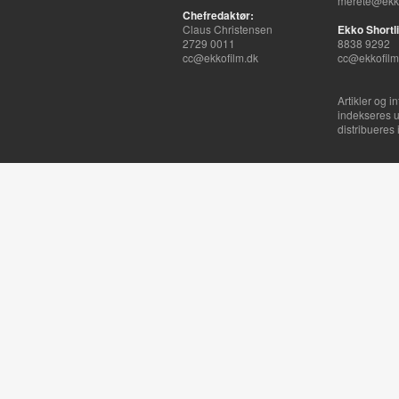
merete@ekko
Chefredaktør:
Claus Christensen
Ekko Shortli
2729 0011
8838 9292
cc@ekkofilm.dk
cc@ekkofilm
Artikler og i
indekseres u
distribueres