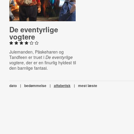
De even­tyr­li­ge
vogtere
Julemanden, Påskeharen og
Tandfeen er truet i
De eventyrlige
vogtere
, der er en finurlig hyldest til
den barnlige fantasi.
dato
|
bedømmelse
|
alfabetisk
|
mest læste