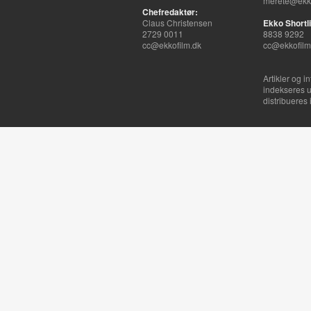
merete@ekko
Chefredaktør:
Claus Christensen
Ekko Shortli
2729 0011
8838 9292
cc@ekkofilm.dk
cc@ekkofilm
Artikler og i
indekseres u
distribueres