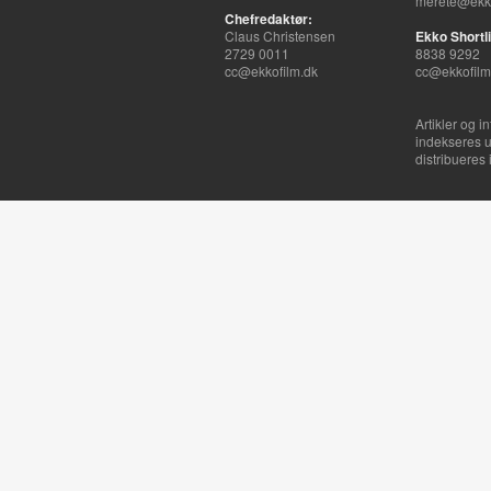
merete@ekko
Chefredaktør:
Claus Christensen
Ekko Shortli
2729 0011
8838 9292
cc@ekkofilm.dk
cc@ekkofilm
Artikler og i
indekseres u
distribueres