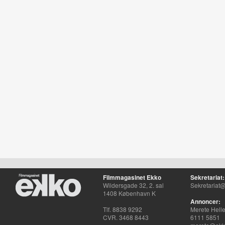
Filmmagasinet Ekko
Sekretariat:
Wildersgade 32, 2. sal
Sekretariat@
1408 København K
Annoncer:
Tlf. 8838 9292
Merete Hell
CVR. 3468 8443
6111 5851