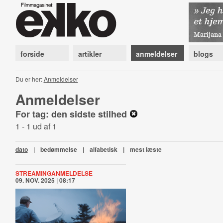
forside
artikler
anmeldelser
blogs
Du er her:
Anmeldelser
Anmeldelser
For tag: den sidste stilhed
1 - 1 ud af 1
dato
|
bedømmelse
|
alfabetisk
|
mest læste
STREAMINGANMELDELSE
09. NOV. 2025 | 08:17