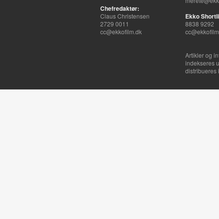
merete@ekko
Chefredaktør:
Claus Christensen
Ekko Shortli
2729 0011
8838 9292
cc@ekkofilm.dk
cc@ekkofilm
Artikler og i
indekseres u
distribueres