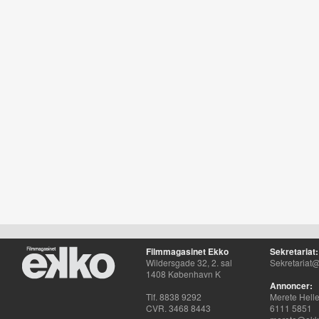
Filmmagasinet Ekko
Sekretariat:
Wildersgade 32, 2. sal
Sekretariat@
1408 København K
Annoncer:
Tlf. 8838 9292
Merete Hell
CVR. 3468 8443
6111 5851