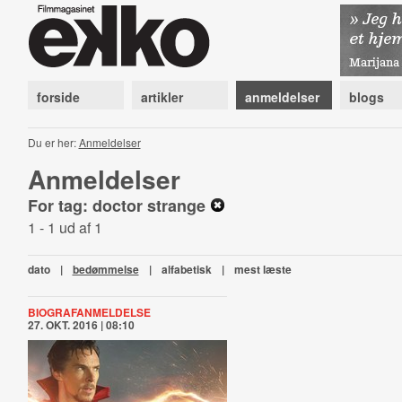
forside
artikler
anmeldelser
blogs
Du er her:
Anmeldelser
Anmeldelser
For tag: doctor strange
1 - 1 ud af 1
dato
|
bedømmelse
|
alfabetisk
|
mest læste
BIOGRAFANMELDELSE
27. OKT. 2016 | 08:10