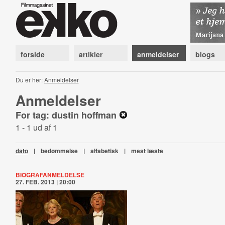
forside
artikler
anmeldelser
blogs
Du er her:
Anmeldelser
Anmeldelser
For tag: dustin hoffman
1 - 1 ud af 1
dato
|
bedømmelse
|
alfabetisk
|
mest læste
BIOGRAFANMELDELSE
27. FEB. 2013 | 20:00