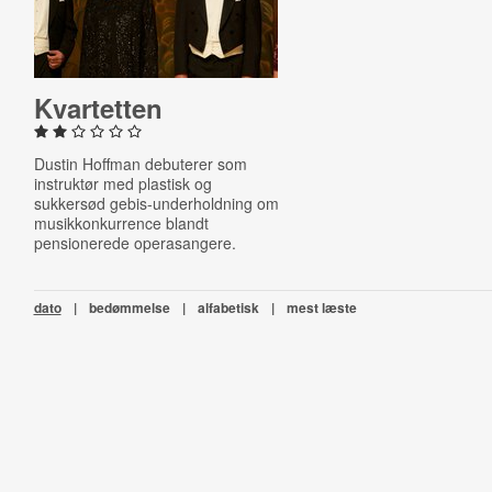
Kvar­tet­ten
Dustin Hoffman debuterer som
instruktør med plastisk og
sukkersød gebis-underholdning om
musikkonkurrence blandt
pensionerede operasangere.
dato
|
bedømmelse
|
alfabetisk
|
mest læste