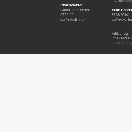
merete@ekko
Chefredaktør:
Claus Christensen
Ekko Shortli
2729 0011
8838 9292
cc@ekkofilm.dk
cc@ekkofilm
Artikler og i
indekseres u
distribueres