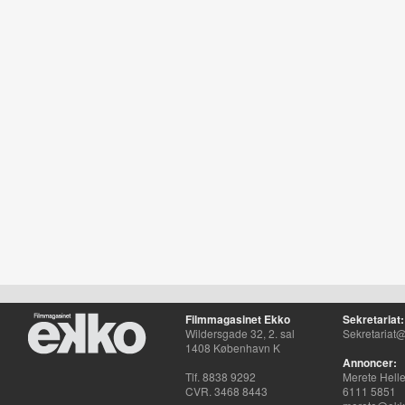
Filmmagasinet Ekko
Sekretariat:
Wildersgade 32, 2. sal
Sekretariat@
1408 København K
Annoncer:
Tlf. 8838 9292
Merete Hell
CVR. 3468 8443
6111 5851