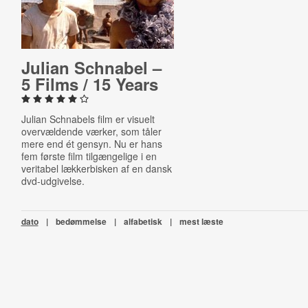
Julian Schnabel –
5 Films / 15 Years
Julian Schnabels film er visuelt
overvældende værker, som tåler
mere end ét gensyn. Nu er hans
fem første film tilgængelige i en
veritabel lækkerbisken af en dansk
dvd-udgivelse.
dato
|
bedømmelse
|
alfabetisk
|
mest læste