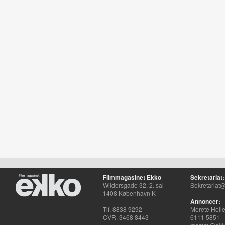
Filmmagasinet Ekko
Sekretariat:
Wildersgade 32, 2. sal
Sekretariat@
1408 København K
Annoncer:
Tlf. 8838 9292
Merete Hell
CVR. 3468 8443
6111 5851