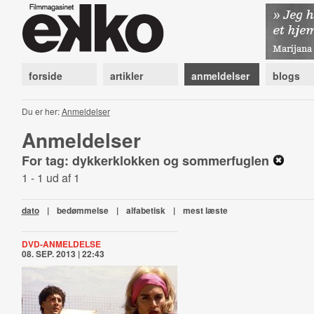
forside
artikler
anmeldelser
blogs
Du er her:
Anmeldelser
Anmeldelser
For tag: dykkerklokken og sommerfuglen
1 - 1 ud af 1
dato
|
bedømmelse
|
alfabetisk
|
mest læste
DVD-ANMELDELSE
08. SEP. 2013 | 22:43