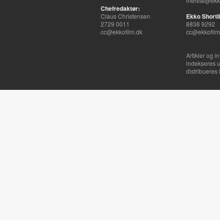
merete@ekko
Chefredaktør:
Claus Christensen
Ekko Shortli
2729 0011
8838 9292
cc@ekkofilm.dk
cc@ekkofilm
Artikler og i
indekseres u
distribueres