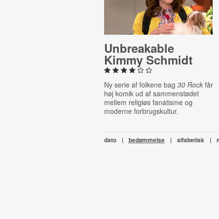
Un­break­able
Kimmy Schmidt
Ny serie af folkene bag
30 Rock
får
høj komik ud af sammenstødet
mellem religiøs fanatisme og
moderne forbrugskultur.
dato
|
bedømmelse
|
alfabetisk
|