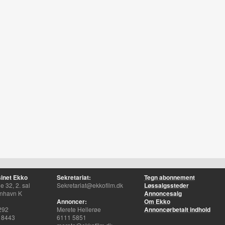
inet Ekko
Sekretariat:
Tegn abonnement
 32, 2. sal
Sekretariat@ekkofilm.dk
Løssalgssteder
nhavn K
Annoncesalg
Annoncer:
Om Ekko
292
Merete Hellerøe
Annoncørbetalt indhold
 8443
6111 5851