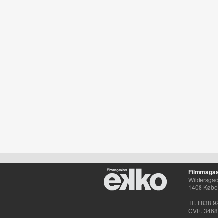
Filmmagas
Wildersgade
1408 Købe
Tlf. 8838 9
CVR. 3468