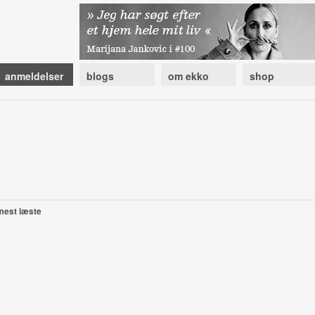
anmeldelser
blogs
om ekko
shop
mest læste