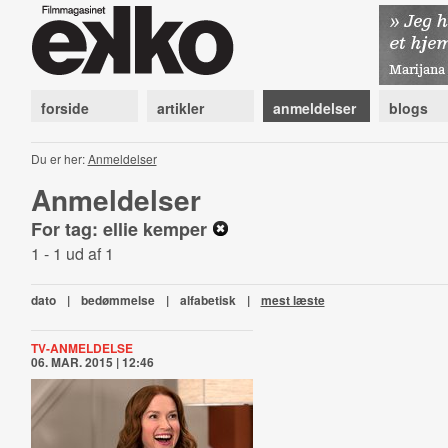
forside
artikler
anmeldelser
blogs
Du er her:
Anmeldelser
Anmeldelser
For tag: ellie kemper
1 - 1 ud af 1
dato
|
bedømmelse
|
alfabetisk
|
mest læste
TV-ANMELDELSE
06. MAR. 2015 | 12:46