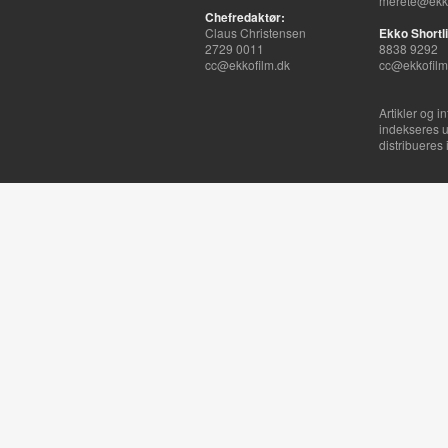
merete@ekko
Chefredaktør:
Claus Christensen
Ekko Shortli
2729 0011
8838 9292
cc@ekkofilm.dk
cc@ekkofilm
Artikler og i
indekseres u
distribueres