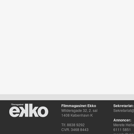
Filmmagasinet Ekko
Sekretariat:
Wildersgade 32, 2. sal
Sekretariat@
1408 København K
Annoncer:
Tlf. 8838 9292
Merete Hell
CVR. 3468 8443
6111 5851