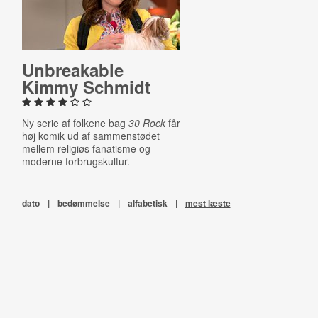
Un­break­able
Kimmy Schmidt
Ny serie af folkene bag
30 Rock
får
høj komik ud af sammenstødet
mellem religiøs fanatisme og
moderne forbrugskultur.
dato
|
bedømmelse
|
alfabetisk
|
mest læste