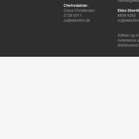
merete@ekko
Chefredaktør:
Claus Christensen
Ekko Shortli
2729 0011
8838 9292
cc@ekkofilm.dk
cc@ekkofilm
Artikler og i
indekseres u
distribueres