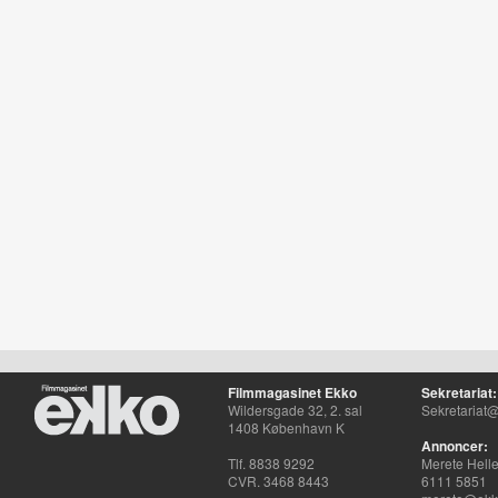
Filmmagasinet Ekko
Sekretariat:
Wildersgade 32, 2. sal
Sekretariat@
1408 København K
Annoncer:
Tlf. 8838 9292
Merete Hell
CVR. 3468 8443
6111 5851