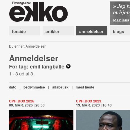
forside
artikler
anmeldelser
blogs
Du er her:
Anmeldelser
Anmeldelser
For tag: emil langballe
1 - 3 ud af 3
dato
|
bedømmelse
|
alfabetisk
|
mest læste
CPH:DOX 2026
CPH:DOX 2023
09. MAR. 2026 | 20:50
13. MAR. 2023 | 16:40