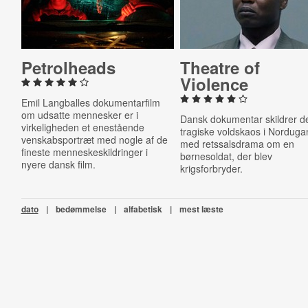
Pe­trol­he­ads
Theatre of
Violence
Emil Langballes dokumentarfilm
om udsatte mennesker er i
Dansk dokumentar skildrer d
virkeligheden et enestående
tragiske voldskaos i Nordug
venskabsportræt med nogle af de
med retssalsdrama om en
fineste menneskeskildringer i
børnesoldat, der blev
nyere dansk film.
krigsforbryder.
dato
|
bedømmelse
|
alfabetisk
|
mest læste