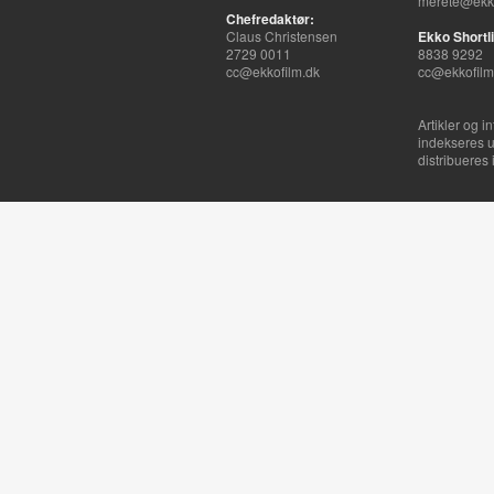
merete@ekko
Chefredaktør:
Claus Christensen
Ekko Shortli
2729 0011
8838 9292
cc@ekkofilm.dk
cc@ekkofilm
Artikler og i
indekseres u
distribueres