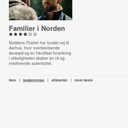
Familier i Norden
Nutidens
Pusher
har fundet vej til
Aarhus, hvor overbevisende
skuespil og en håndfast forankring
i virkeligheden skaber en rå og
medrivende autenticitet.
dato
|
bedømmelse
|
alfabetisk
|
mest læste