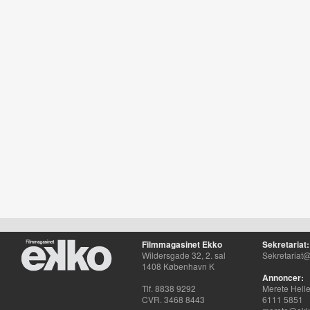
Filmmagasinet Ekko
Sekretariat:
Wildersgade 32, 2. sal
Sekretariat@
1408 København K
Annoncer:
Tlf. 8838 9292
Merete Hell
CVR. 3468 8443
6111 5851