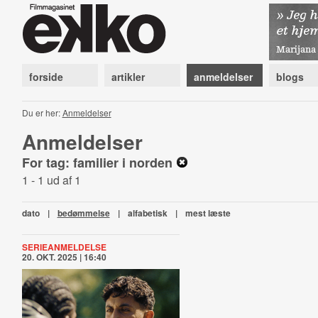
forside
artikler
anmeldelser
blogs
Du er her:
Anmeldelser
Anmeldelser
For tag: familier i norden
1 - 1 ud af 1
dato
|
bedømmelse
|
alfabetisk
|
mest læste
SERIEANMELDELSE
20. OKT. 2025 | 16:40