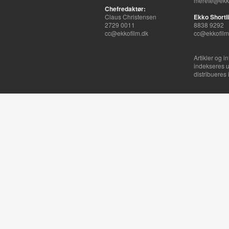
merete@ekko
Chefredaktør:
Claus Christensen
Ekko Shortli
2729 0011
8838 9292
cc@ekkofilm.dk
cc@ekkofilm
Artikler og i
indekseres u
distribueres