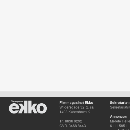
Filmmagasinet Ekko
Sekretariat:
Wildersgade 32, 2. sal
Sekretariat@
1408 København K
Annoncer:
Tlf. 8838 9292
Merete Hell
CVR. 3468 8443
6111 5851