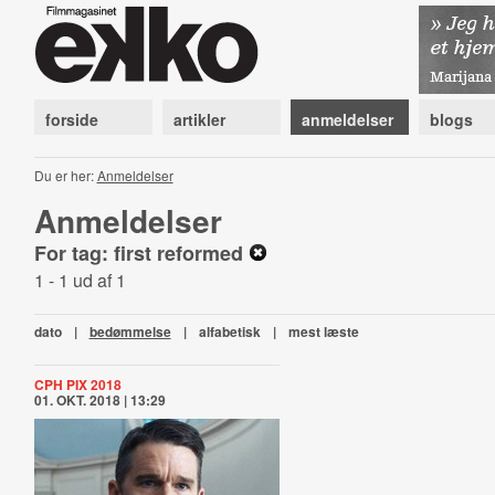
forside
artikler
anmeldelser
blogs
Du er her:
Anmeldelser
Anmeldelser
For tag: first reformed
1 - 1 ud af 1
dato
|
bedømmelse
|
alfabetisk
|
mest læste
CPH PIX 2018
01. OKT. 2018 | 13:29