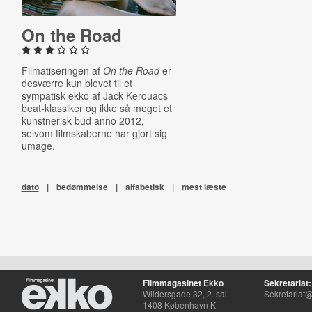
On the Road
Filmatiseringen af
On the Road
er
desværre kun blevet til et
sympatisk ekko af Jack Kerouacs
beat-klassiker og ikke så meget et
kunstnerisk bud anno 2012,
selvom filmskaberne har gjort sig
umage.
dato
|
bedømmelse
|
alfabetisk
|
mest læste
Filmmagasinet Ekko
Sekretariat:
Wildersgade 32, 2. sal
Sekretariat@
1408 København K