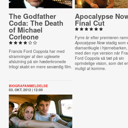
The Godfather
Apo­ca­lypse No
Coda: The Death
Final Cut
of Michael
Corleone
Fyrre år efter premieren ra
Apocalypse Now
stadig som 
diamantkugle i hjernebarken,
Francis Ford Coppola har med
med den nye version når Fra
stramninger af den uglesete
Ford Coppola så tæt på sin
afslutning på sin hæderkronede
oprindelige vision, som det e
trilogi skabt en mere seværdig film.
muligt at komme.
BIOGRAFANMELDELSE
03. OKT. 2012 | 12:00