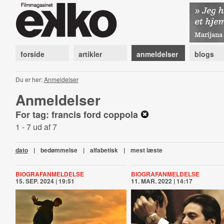
forside
artikler
anmeldelser
blogs
Du er her:
Anmeldelser
Anmeldelser
For tag: francis ford coppola
1 - 7 ud af 7
dato
|
bedømmelse
|
alfabetisk
|
mest læste
BIOGRAFANMELDELSE
BIOGRAFANMELDELSE
15. SEP. 2024 | 19:51
11. MAR. 2022 | 14:17