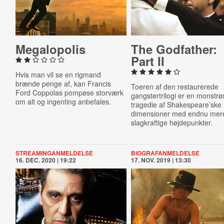
Me­ga­lo­pol­is
The Godfather:
Part II
Hvis man vil se en rigmand
brænde penge af, kan Francis
Toeren af den restaurerede
Ford Coppolas pompøse storværk
gangstertrilogi er en monstrø
om alt og ingenting anbefales.
tragedie af Shakespeare’ske
dimensioner med endnu mer
slagkraftige højdepunkter.
STREAMINGANMELDELSE
BIOGRAFANMELDELSE
16. DEC. 2020 | 19:22
17. NOV. 2019 | 13:30