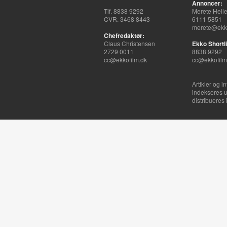
Annoncer:
Tlf. 8838 9292
Merete Hell
CVR. 3468 8443
6111 5851
merete@ekko
Chefredaktør:
Claus Christensen
Ekko Shortli
2729 0011
8838 9292
cc@ekkofilm.dk
cc@ekkofilm
Artikler og i
indekseres u
distribueres