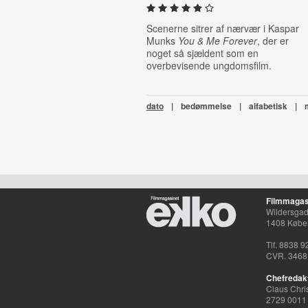
Scenerne sitrer af nærvær i Kaspar
Munks
You & Me Forever
, der er
noget så sjældent som en
overbevisende ungdomsfilm.
dato
|
bedømmelse
|
alfabetisk
|
Filmmagas
Wildersgade
1408 Købe
Tlf. 8838 9
CVR. 3468
Chefredak
Claus Chri
2729 0011