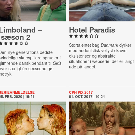
Limboland –
Hotel Paradis
sæson 2
Stortalentet bag
Danmark
dyrker
med hedonistisk vellyst skæve
Den nye generations bedste
eksistenser og abstrakte
kvindelige skuespillere sprudler i
situationer i webserie, der er langt
glimrende dansk pendant til
Girls
,
ude på landet.
hvor særligt én sexscene gør
indtryk.
SERIEANMELDELSE
CPH PIX 2017
25. FEB. 2020 | 15:41
01. OKT. 2017 | 10:24