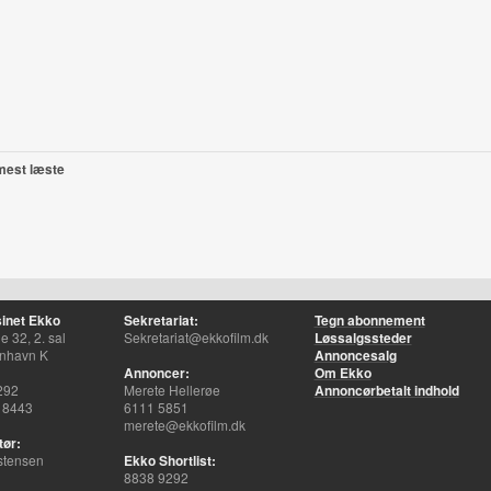
mest læste
inet Ekko
Sekretariat:
Tegn abonnement
 32, 2. sal
Sekretariat@ekkofilm.dk
Løssalgssteder
nhavn K
Annoncesalg
Annoncer:
Om Ekko
292
Merete Hellerøe
Annoncørbetalt indhold
 8443
6111 5851
merete@ekkofilm.dk
tør:
stensen
Ekko Shortlist:
8838 9292