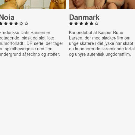
Noia
Danmark
Frederikke Dahl Hansen er
Kanondebut af Kasper Rune
betagende, bidsk og slet ikke
Larsen, der med slacker-film om
humorforladt i DR-serie, der tager
unge skatere i det jyske har skabt
en spiralbevægelse ned i en
en imponerende skramlende fortal
undergrund af techno og stoffer.
og uhyre autentisk ungdomsfilm.