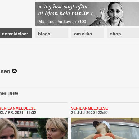
anmeldelser
blogs
om ekko
shop
ansen
mest læste
SERIEANMELDELSE
SERIEANMELDELSE
02. APR. 2021 | 15:32
21. JULI 2020 | 22:50