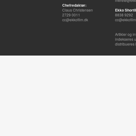
merete@ekko
Chefredaktør:
Claus Christensen
Ekko Shortli
2729 0011
8838 9292
cc@ekkofilm.dk
cc@ekkofilm
Artikler og i
indekseres u
distribueres