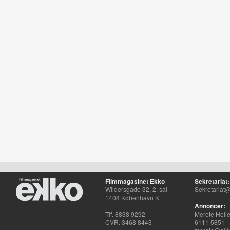
Filmmagasinet Ekko
Sekretariat:
Wildersgade 32, 2. sal
Sekretariat@
1408 København K
Annoncer:
Tlf. 8838 9292
Merete Hell
CVR. 3468 8443
6111 5851