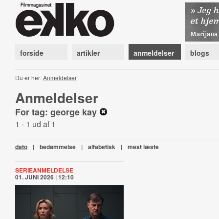
forside
artikler
anmeldelser
blogs
Du er her:
Anmeldelser
Anmeldelser
For tag: george kay
1 - 1 ud af 1
dato
|
bedømmelse
|
alfabetisk
|
mest læste
SERIEANMELDELSE
01. JUNI 2026 | 12:10