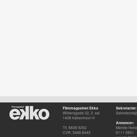
Filmmagasinet Ekko
Sekretariat:
Wildersgade 32, 2. sal
Sekretariat@
1408 København K
Annoncer:
Tlf. 8838 9292
Merete Hell
CVR. 3468 8443
6111 5851