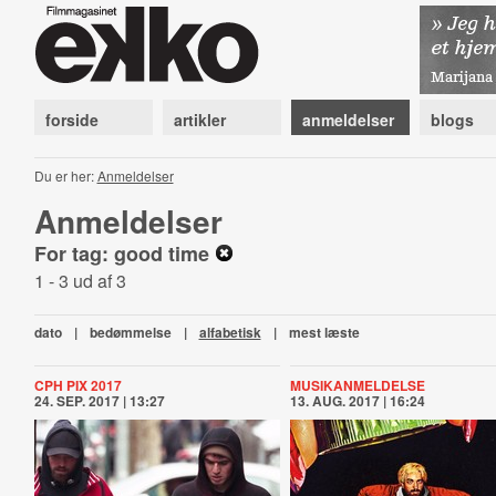
forside
artikler
anmeldelser
blogs
Du er her:
Anmeldelser
Anmeldelser
For tag: good time
1 - 3 ud af 3
dato
|
bedømmelse
|
alfabetisk
|
mest læste
CPH PIX 2017
MUSIKANMELDELSE
24. SEP. 2017 | 13:27
13. AUG. 2017 | 16:24