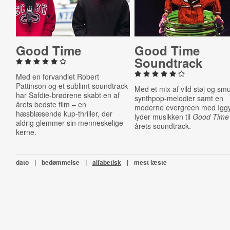
Good Time
Good Time
Soundtrack
Med en forvandlet Robert
Pattinson og et sublimt soundtrack
Med et mix af vild støj og sm
har Safdie-brødrene skabt en af
synthpop-melodier samt en
årets bedste film – en
moderne evergreen med Igg
hæsblæsende kup-thriller, der
lyder musikken til
Good Time
aldrig glemmer sin menneskelige
årets soundtrack.
kerne.
dato
|
bedømmelse
|
alfabetisk
|
mest læste