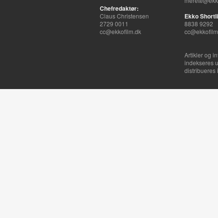
merete@ekko
Chefredaktør:
Claus Christensen
Ekko Shortli
2729 0011
8838 9292
cc@ekkofilm.dk
cc@ekkofilm
Artikler og i
indekseres u
distribueres